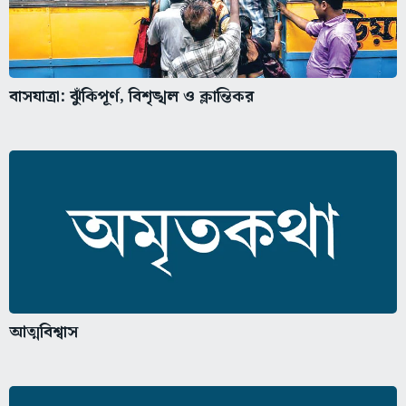
বাসযাত্রা: ঝুঁকিপূর্ণ, বিশৃঙ্খল ও ক্লান্তিকর
আত্মবিশ্বাস