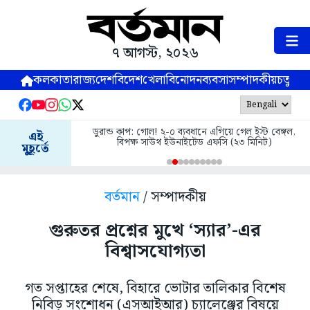
৭ আগস্ট, ২০২৬
কলকাতা
রাজ্য
দেশ
বিদেশ
খেলা
বিনোদন
ব্যবসা
সম্পাদকীয়
চতুষ্পর্ণ
ডুরান্ড কাপ: গোল! ২-০ ব্যবধানে এগিয়ে গেল ইস্ট বেঙ্গল,
এই
বিপক্ষ সাউথ ইউনাইটেড এফসি (২৩ মিনিট)
মুহূর্তে
বর্তমান
/ সম্পাদকীয়
গুরুতর প্রশ্নের মুখে ‘স্যার’-এর
বিশ্বাসযোগ্যতা
গত সপ্তাহের শেষে, বিহারে ভোটার তালিকার বিশেষ
নিবিড় সংশোধন (এসআইআর) চ্যালেঞ্জের বিষয়ে