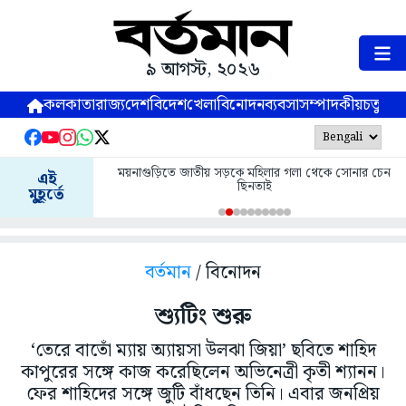
৯ আগস্ট, ২০২৬
কলকাতা
রাজ্য
দেশ
বিদেশ
খেলা
বিনোদন
ব্যবসা
সম্পাদকীয়
চতুষ্পর্ণ
ময়নাগুড়িতে জাতীয় সড়কে মহিলার গলা থেকে সোনার চেন
এই
ছিনতাই
মুহূর্তে
বর্তমান
/ বিনোদন
শ্যুটিং শুরু
‘তেরে বাতোঁ ম্যায় অ্যায়সা উলঝা জিয়া’ ছবিতে শাহিদ
কাপুরের সঙ্গে কাজ করেছিলেন অভিনেত্রী কৃতী শ্যানন।
ফের শাহিদের সঙ্গে জুটি বাঁধছেন তিনি। এবার জনপ্রিয়