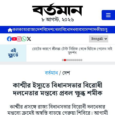
৮ আগস্ট, ২০২৬
কলকাতা
রাজ্য
দেশ
বিদেশ
খেলা
বিনোদন
ব্যবসা
সম্পাদকীয়
চতুষ্পর্ণ
চোটের কারণে শ্রীলঙ্কা টেস্ট সিরিজ থেকে ছিটকে গেলেন সাই
এই
সুদর্শন
মুহূর্তে
বর্তমান
/ দেশ
কাশ্মীর ইস্যুতে বিধানসভার বিরোধী
দলনেতার মন্তব্যে প্রবল ক্ষুব্ধ শমীক
কাশ্মীর প্রসঙ্গে রাজ্য বিধানসভার বিরোধী দলনেতার
মন্তব্যে ক্রমেই অস্বস্তি বাড়ছে গেরুয়া শিবিরে। আগামী