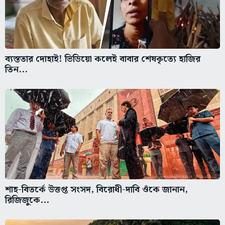
ব্যস্ততার দোহাই! ভিডিয়ো কলেই বাবার শেষকৃত্যে হাজির
তিন...
শাহ-বিতর্কে উত্তপ্ত সংসদ, বিরোধী-দাবি ওঁকে জানান,
রিজিজুকে...