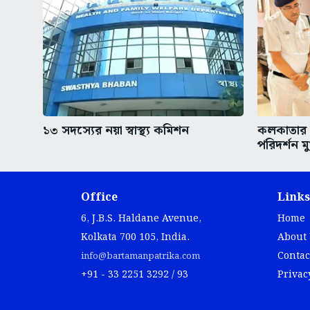
১৩ সদস্যের নয়া স্বাস্থ্য কমিশন
কলকাতার অ
পরিদর্শন মুখ
Office
Links
6, J.B.S. Haldane Avenue,
Home
Kolkata 700 105, India.
About
Contac
info@bartamanpatrika.com
+91 - 33 2251 3292 / 93
Privac