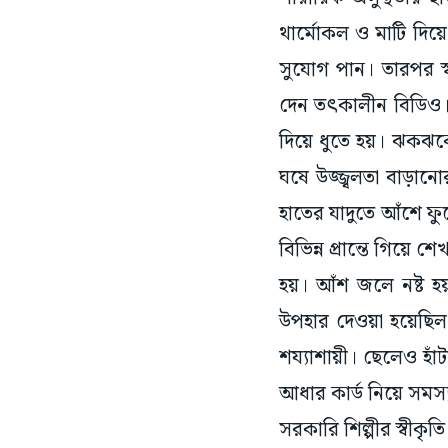
থার্মোকল ও মাটি দিয়ে শ
সুযোগ পান। তারপর স
দেন তৎকালীন বিডিও। শ
দিয়ে ধুতে হয়। ঝকঝক
ঘষে উজ্জ্বলতা বাড়ান
হাতের যাদুতে আঁশে ফুট
বিভিন্ন প্রান্তে গিয়
হয়। আঁশ জলে নষ্ট হয
উপহার দেওয়া হয়েছিল
শয্যাশায়ী। ছেলেও হাঁ
আধার কার্ড নিয়ে সমস
সরকারি শিল্পীর স্বীকৃ