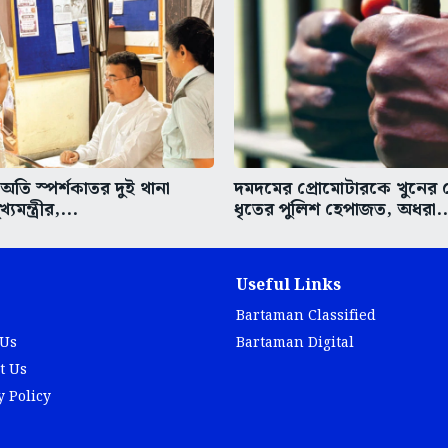
তি স্পর্শকাতর দুই থানা
দমদমের প্রোমোটারকে খুনের চে
্যমন্ত্রীর,...
ধৃতের পুলিশ হেপাজত, অধরা..
Useful Links
Bartaman Classified
 Us
Bartaman Digital
t Us
y Policy