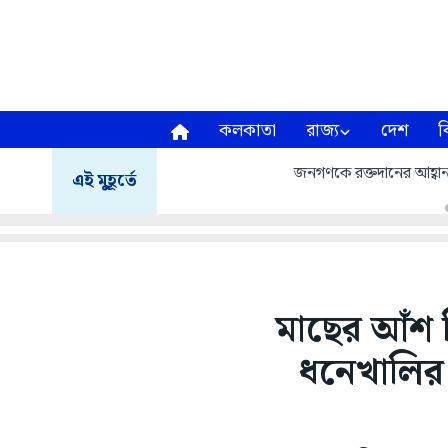
কলকাতা
রাজ্য
দেশ
ব
জনগণকে রক্তদানের আহ্বা
এই মুহূর্তে
মাছের আঁশ দিয
ধনেখালির 