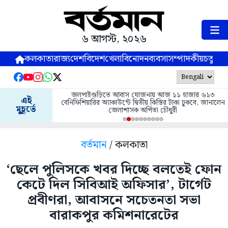
৬ আগস্ট, ২০২৬
কলকাতা
রাজ্য
দেশ
বিদেশ
খেলা
বিনোদন
ব্যবসা
সম্পাদকীয়
চতুষ্পর্ণ
জলপাইগুড়িতে আবাস যোজনায় আজ ১১ হাজার ৬১৩
এই
বেনিফিশিয়ারির অ্যাকাউন্টে দ্বিতীয় কিস্তির টাকা ঢুকবে, জানালেন
মুহূর্তে
জেলাশাসক অর্পিতা চৌধুরী
বর্তমান
/ কলকাতা
‘ছেলে পুলিসকে খবর দিচ্ছে বলতেই ফোন
কেটে দিল সিবিআই অফিসার’, টার্গেট
প্রবীণরা, আবাসনে সচেতনতা সভা
বারাকপুর কমিশনারেটের