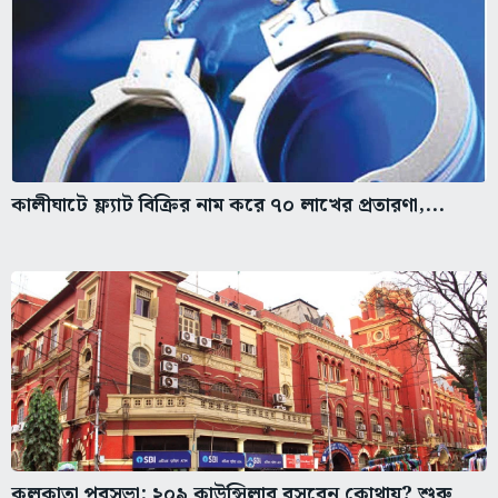
কালীঘাটে ফ্ল্যাট বিক্রির নাম করে ৭০ লাখের প্রতারণা,...
কলকাতা পুরসভা: ২০৯ কাউন্সিলার বসবেন কোথায়? শুরু