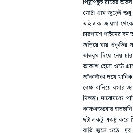
গোটা গ্রাম জুড়েই শুধ
তাই এক জায়গা থেকে অন
চারপাশে পাইনের বন 
জড়িয়ে যায় প্রকৃতির 
ভাতঘুম দিয়ে নেয় চ
আকাশ হেসে ওঠে গ্রা
আঁকাবাঁকা পথে খানিক দ
বেঞ্চ বানিয়ে বসার জ
নিস্তব্ধ। মাঝেমধ্যে
কাঞ্চনজঙ্ঘার হাতছান
ছটা একটু একটু করে ম
বাতি জ্বলে ওঠে। দ
চারখোলের চোখে তখন 