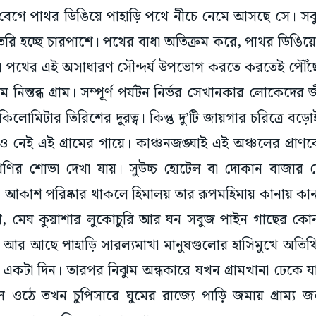
ৈরি হচ্ছে চারপাশে। পথের বাধা অতিক্রম করে, পাথর ডিঙিয়
 পথের এই অসাধারণ সৌন্দর্য উপভোগ করতে করতেই পৌঁছ
নিস্তব্ধ গ্রাম। সম্পূর্ণ পর্যটন নির্ভর সেখানকার লোকেদ
 কিলোমিটার তিরিশের দূরত্ব। কিন্তু দু’টি জায়গার চরিত্রে ব
 নেই এই গ্রামের গায়ে। কাঞ্চনজঙ্ঘাই এই অঞ্চলের প্রাণকেন
শ্রেণির শোভা দেখা যায়। সুউচ্চ হোটেল বা দোকান বাজার 
আকাশ পরিষ্কার থাকলে হিমালয় তার রূপমহিমায় কানায় কানা
শ, মেঘ কুয়াশার লুকোচুরি আর ঘন সবুজ পাইন গাছের কোন
। আর আছে পাহাড়ি সারল্যমাখা মানুষগুলোর হাসিমুখে অতিথি
স্তই একটা দিন। তারপর নিঝুম অন্ধকারে যখন গ্রামখানা ঢেকে য
ওঠে তখন চুপিসারে ঘুমের রাজ্যে পাড়ি জমায় গ্রাম্য জনজীব
ল অন্ধকারে তলিয়ে যায় চারখোল।