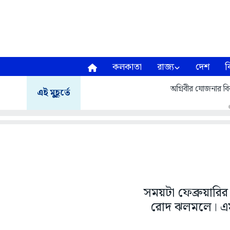
কলকাতা
রাজ্য
দেশ
ব
অগ্নিবীর যোজনার বির
এই মুহূর্তে
সময়টা ফেব্রুয়ার
রোদ ঝলমলে। এম