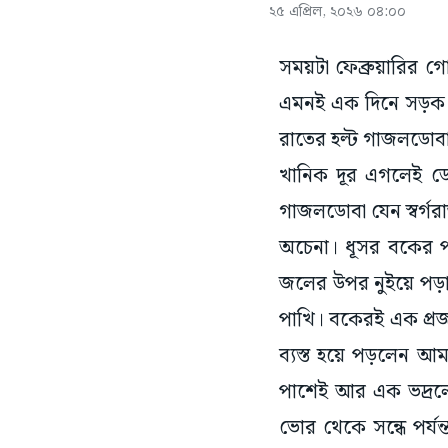
২৫ এপ্রিল, ২০২৬ ০৪:০০
সময়টা ফেব্রুয়ারির 
এমনই এক দিনে সড়ক স
রাতের হল্ট গাজলডোবা।
খানিক দূর এগলেই ড
গাজলডোবা যেন স্বর্গর
অচেনা। ধূসর বকের প
জলের উপর নুইয়ে পড়া
পাখি। বকেরই এক প্রজ
ব্যস্ত হয়ে পড়লেন আম
পাশেই আর এক ভদ্রলো
ভোর থেকে সন্ধে পর্