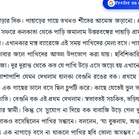
Prefer us
গোড়ার দিক। পাহাড়ের গায়ে তখনও শীতের আমেজ জড়ানো। 
ফরে কলকাতা থেকে পাড়ি জমালাম উত্তরবঙ্গের পাহাড়ি গ্রা
 এখানকার মস্ত ব্যারেজে এই সময় পাখিদের মেলা বসে। পায়ে 
োবার জলে পাখিদের আড্ডা উপভোগ করা যায়। ছবিশিকার
াজ্য। দূর দূরান্ত থেকে কত যে পাখি উড়ে এসে জড়ো হয় এখানে।
াশাপাশি যেমন দেখলাম হালকা বেগুনি রঙের বক। প্রথমে ফ
 এক গাছের ডালে বসে ছিল চুপটি করে। কাছে যেতেই ভুল ভ
াতি। বেগুনি বক এই প্রথম দেখলাম। স্বভাবতই সচকিত, তড়িঘড়
ার স্বামী। কিন্তু সে সুযোগ না দিয়ে বক বাবাজি উড়ে গে
কও বসেছিলেন পাখির সন্ধানে। বললেন, ‘যা বুঝলাম, অন্ত
যন্ত এক নাগাড়ে বসে না থাকলে পাখির ছবি তোলা অসম্ভব।’