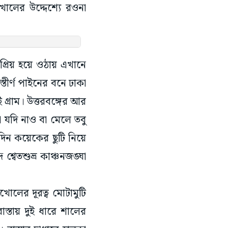
খোলের উদ্দেশ্যে রওনা
নপ্রিয় হয়ে ওঠায় এখানে
্তীর্ণ পাইনের বনে ঢাকা
 গ্রাম। উত্তরবঙ্গের আর
া যদি নাও বা মেলে তবু
িন কয়েকের ছুটি নিয়ে
বেতশুভ্র কাঞ্চনজঙ্ঘা
োলের দূরত্ব মোটামুটি
্তায় দুই ধারে শালের
াস্তার দু’ধারে হালকা