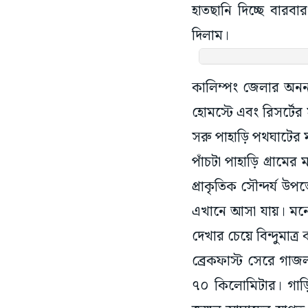
হাতছানি দিচ্ছে বারব
দিলাম।
কালিম্পং জেলার অনন্য
হোমস্টে এবং রিসর্টের 
সরু পাহাড়ি পথঘাটের মা
পাঁচটা পাহাড়ি গ্রামে
প্রাকৃতিক সৌন্দর্য
এখানে আসা যায়। মনোর
দেখার চেয়ে বিন্দুমাত্
ব্রেকফাস্ট সেরে গাজ
৭০ কিলোমিটার। গাড়ি
জঙ্গল আমাদের স্বাগত