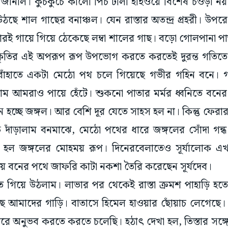
ঠছে শাল গাছের বনাঞ্চল। যেন রাস্তার অতন্দ্র প্রহরী। উপ
ই গায়ে গিয়ে ঠেকেছে লম্বা শালের গাছ। বড়ো গোলপানা পা
 প্রকৃতির এই অপরূপ রূপ উপভোগ করতে করতেই দুরন্ত গতিত
বাঁহাতে একটা মেঠো পথ চলে গিয়েছে গভীর গহিন বনে। গ
ম আমরাও পায়ে হেঁটে। শুকনো পাতার মর্মর ধ্বনিতে বনের ন
 হচ্ছে জঙ্গল। আর বেশি দূর যেতে সাহস হল না। কিন্তু ফে
 দাঁড়ালাম বনমাঝে, মেঠো পথের ধারে জঙ্গলের সোঁদা গন
্দি হল জঙ্গলের মোহময় রূপ। দিনেরবেলাতেও সূর্যালোক এ
য়ে বনের পথে জাফরি কাটা নকশা তৈরি করেছেন সূর্যদেব।
গিয়ে উঠলাম। লাভার পর থেকেই রাস্তা ক্রমশ পাহাড়ি হতে
উঠছে আমাদের গাড়ি। বাতাসে হিমেল হাওয়ার ছোঁয়াচ লেগেছে
ভরে অনুভব করতে করতে চলেছি। হঠাৎ দেখা হল, তিস্তার সঙ্গ
র্দান্ত বেগে পাথর ডিঙিয়ে পাহাড়ি পথে নীচে নেমে আসছে সে। স