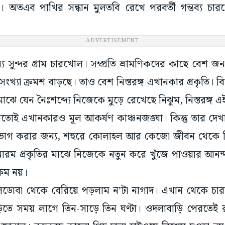
ার। অতএব পাখির সন্ধান মুলতবি রেখে পরবর্তী গন্তব্য চার
 সুন্দর গ্রাম চারখোল। সম্প্রতি ভ্রামণিকদের কাছে বেশ জ
সংখ্যা ক্রমশ বাড়ছে। তাও বেশ নিস্তরঙ্গ এখানকার প্রকৃতি। বিস
ঝে যেন নৈঃশব্দ্যে নিজেকে মুড়ে রেখেছে নিঝুম, নিস্তরঙ্গ এই
র মতোই এখানকারও মূল আকর্ষণ কাঞ্চনজঙ্ঘা। কিন্তু তার দেখ
 উপভোগ করার জন্য, শহুরে কোলাহল আর কেজো জীবন থেকে দ
ম প্রকৃতির মাঝে নিজেকে নতুন করে খুঁজে পাওয়ার আনন্দ শ্
র কম নয়।
লডোবা থেকে বেরিয়ে পড়লাম ন’টা নাগাদ। এখান থেকে চারখ
তে সময় লাগে তিন-সাড়ে তিন ঘণ্টা। ওদলাবাড়ি পেরতেই রাস
 জানাল। কুচকুচে কালো পিচ ঢালা হাইওয়ে বিশেষ চওড়া নয়। র