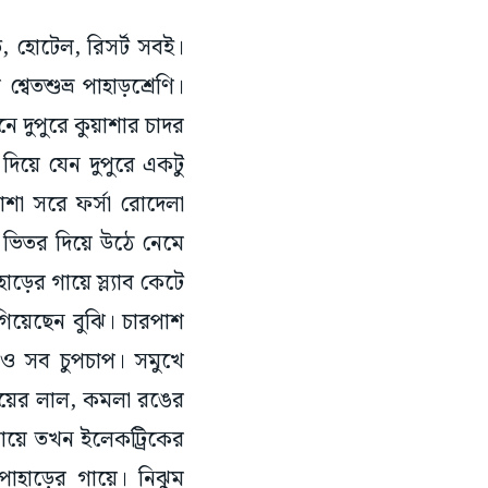
ি, হোটেল, রিসর্ট সবই।
বেতশুভ্র পাহাড়শ্রেণি।
দুপুরে কুয়াশার চাদর
দিয়ে যেন দুপুরে একটু
া সরে ফর্সা রোদেলা
 ভিতর দিয়ে উঠে নেমে
াড়ের গায়ে স্ল্যাব কেটে
গিয়েছেন বুঝি। চারপাশ
ারও সব চুপচাপ। সমুখে
গায়ের লাল, কমলা রঙের
গায়ে তখন ইলেকট্রিকের
াহাড়ের গায়ে। নিঝুম
ায় ইতি টানা হয়।