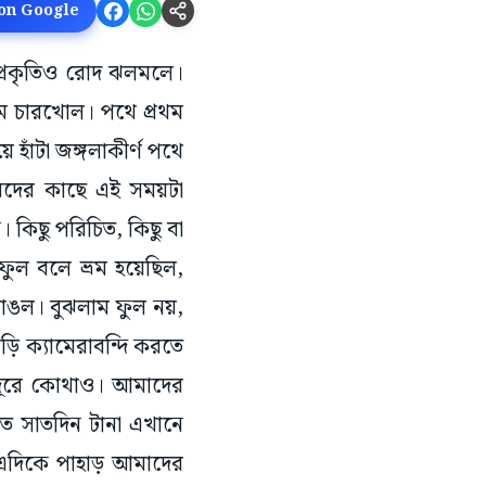
 on Google
প্রকৃতিও রোদ ঝলমলে।
ম চারখোল। পথে প্রথম
হাঁটা জঙ্গলাকীর্ণ পথে
িদের কাছে এই সময়টা
 কিছু পরিচিত, কিছু বা
ুল বলে ভ্রম হয়েছিল,
াঙল। বুঝলাম ফুল নয়,
ি ক্যামেরাবন্দি করতে
ল দূরে কোথাও। আমাদের
ত সাতদিন টানা এখানে
 এদিকে পাহাড় আমাদের