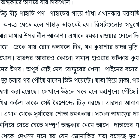
ু উঁচু-নীচু পাহাড়ি পথ। পাহাড়ের গায়ে গাঁথা এখানকার ঘরবাড়
্যত্র যেতে হলে পাহাড় ভাঙতেই হয়। রিসর্টগুলোর সমুখে শ্
আর মাথার উপর নীল আকাশ। এখানে দমকা হাওয়ার দোলে দিনে 
গায়ে। ঢেকে যায় রোদ ঝলমলে দিন, ঘন কুয়াশার চাদর মুড়ি 
ারখোল। তারপর আবারও কোনো দামাল হাওয়ার ঝটকায় কুয়াশ
মের উপর। অপূর্ব সেই মেঘ রোদ্দুরের খেলা। পাইনের বনের
ূর চলার পর পৌঁছে যাবেন ভিউ পয়েন্টে। ছাতা দিয়ে ঢাকা, পাহ
ায়গা করা হয়েছে। সেখানে উঠলে মনে হবে মহাশূন্যে পৌঁছে 
 পাখির কর্কশ ডাকে সেই নৈঃশব্দ্যে চিড় ধরছে। তারপর আব
ি। এখান থেকে সূর্যাস্তের শোভা চমৎকার। সফেদ পাহাড়ের 
িলিয়ে যেতে যেতে সম্পূর্ণ অন্ধকার নেমে আসে। পাহাড়ের 
ূর থেকে দেখলে মনে হয় যেন জোনাকির সভা বসেছে দূর প
ঘুমের পরশ লাগে। আগামী ভোরের অপেক্ষায় সেই দিনের খাত