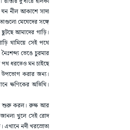
রে ঘন নীল আকাশে সাদা
তাগুলো মেঘেদের সঙ্গে
ে ছুটছে আমাদের গাড়ি।
াড়ি থামিয়ে সেই পথে
ৈঃশব্দ্য ভেঙে চুরমার
রার পথ ধরতেও মন চাইছে
্ধ উপভোগ করার জন্য।
খানে ক্ষণিকের অতিথি।
 শুরু করল। রুক্ষ আর
। জানলা খুলে সেই রোদ
ে। এখানে নদী খরস্রোতা
বুজ জলে পাথরের ধাক্কা