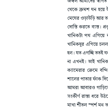
থেকে ক্রমশ ঘন হয়ে উ
মেঘের ওড়াউড়ি আর তার
দোস্তি করতে ব্যস্ত।
খানিকটা পথ এগিয়ে 
খানিকদূর এগিয়ে চললা
হল। যত এগচ্ছি ততই ঘন
না এখনই। তাই খানিক
ক্যামেরার ফ্রেমে বন
শালের পাতার ফাঁক দি
আমরা আবারও গাড়িতে 
সংকীর্ণ রাস্তা ধরে 
মাখা শীতল স্পর্শ মন 
কিন্তু ক্ষীণরূপী। দু