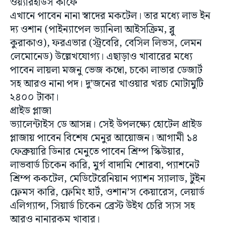
ওয়্যারহাউস কাফে
এখানে পাবেন নানা স্বাদের মকটেল। তার মধ্যে লাভ ইন
দ্য ওশান (পাইন্যাপেল ভ্যানিলা আইসক্রিম, ব্লু
কুরাকাও), ফরএভার (স্ট্রবেরি, বেসিল লিভস, লেমন
লেমোনেড) উল্লেখযোগ্য। এছাড়াও খাবারের মধ্যে
পাবেন লায়লা মজনু ভেজ কম্বো, চকো লাভার ডেজার্ট
সহ আরও নানা পদ। দু’জনের খাওয়ার খরচ মোটামুটি
২৪০০ টাকা।
প্রাইড প্লাজা
ভ্যালেন্টাইস ডে আসন্ন। সেই উপলক্ষ্যে হোটেল প্রাইড
প্লাজায় পাবেন বিশেষ মেনুর আয়োজন। আগামী ১৪
ফেব্রুয়ারি ডিনার মেনুতে পাবেন শ্রিম্প স্কিউয়ার,
লাভবার্ড চিকেন কারি, মুর্গ বাদামি শোরবা, প্যাশনেট
শ্রিম্প ককটেল, মেডিটেরেনিয়ান প্যাশন স্যালাড, টুইন
ফ্লেমস কারি, ফ্লেমিং হার্ট, ওশান’স কেয়ারেস, লেয়ার্ড
এলিগ্যান্স, সিয়ার্ড চিকেন ব্রেস্ট উইথ চেরি স্যস সহ
আরও নানারকম খাবার।