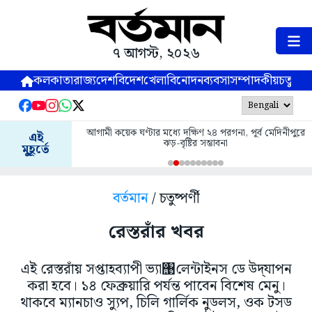
৭ আগস্ট, ২০২৬
কলকাতা
রাজ্য
দেশ
বিদেশ
খেলা
বিনোদন
ব্যবসা
সম্পাদকীয়
চতুষ্পর্ণ
আগামী কয়েক ঘণ্টার মধ্যে দক্ষিণ ২৪ পরগনা, পূর্ব মেদিনীপুরে
এই
ঝড়-বৃষ্টির সম্ভাবনা
মুহূর্তে
বর্তমান
/ চতুষ্পর্ণী
রেস্তরাঁর খবর
এই রেস্তরাঁয় সপ্তাহব্যাপী ভ্যা঩লেন্টাইনস ডে উদ্‌যাপন
করা হবে। ১৪ ফেব্রুয়ারি পর্যন্ত পাবেন বিশেষ মেনু।
থাকবে ম্যানচাও স্যুপ, চিলি গার্লিক নুডলস, ওক টসড