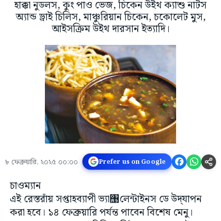
হাক্কা নুডলস, কুং পাও ভেজ, চিকেন উইথ ক্যাশু নাটস
অ্যান্ড ড্রাই চিলিস, মাঞ্চুরিয়ান চিকেন, চকোলেট মুস,
আইসক্রিম উইথ দারসান ইত্যাদি।
৮ ফেব্রুয়ারি, ২০২৫ ০০:০০
Prefer us on Google
চাওম্যান
এই রেস্তরাঁয় সপ্তাহব্যাপী ভ্যা঩লেন্টাইনস ডে উদ্‌যাপন
করা হবে। ১৪ ফেব্রুয়ারি পর্যন্ত পাবেন বিশেষ মেনু।