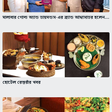
মালাবার গোল্ড অ্যান্ড ডায়মন্ডস-এর ব্র্যান্ড আম্বাসাডর হলেন...
হোটেল রেস্তরাঁর খবর