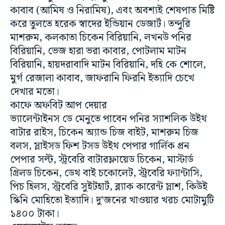
কাবাব (আমিষ ও নিরামিষ), এবং অবশ্যই শেষপাত মিষ্টি
করে তুলতে হরেক স্বাদের ইন্ডিয়ান ডেজার্ট। তন্দুরি
মাশরুম, কলকাতা চিকেন বিরিয়ানি, লখনউ পনির
বিরিয়ানি, ভেজ হারা ভরা কাবার, পোটলাম মাটন
বিরিয়ানি, হায়দরাবাদি মাটন বিরিয়ানি, দহি কে শোলে,
মুর্গ রেজালা কাবাব, জাফরানি ফিরনি ইত্যাদি চেখে
দেখার মতো।
কাফে অফবিট আপ দেয়ার
ভ্যালেন্টাইনস ডে মেনুতে পাবেন পনির স্যাশলিক উইথ
বাটার রাইস, চিকেন অ্যান্ড চিজ বাইট, মাশরুম চিজ
বলস, স্লাইসড ফিশ টসড উইথ পেপার গার্লিক প্রন
পেপার সল্ট, স্ট্রবেরি বাটারফ্লায়েড চিকেন, মাস্টার্ড
গ্রিলড চিকেন, ডেথ বাই চকোলেট, স্ট্রবেরি ফ্যান্টাসি,
পিচ হিলস, স্ট্রবেরি সুইটহার্ট, ব্ল্যাক কারেন্ট স্লাশ, কিউই
স্কিনি মোহিতো ইত্যাদি। দু’জনের খাওয়ার খরচ মোটামুটি
১৪০০ টাকা।