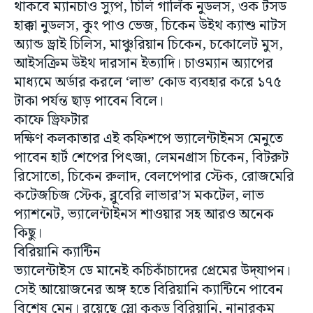
থাকবে ম্যানচাও স্যুপ, চিলি গার্লিক নুডলস, ওক টসড
হাক্কা নুডলস, কুং পাও ভেজ, চিকেন উইথ ক্যাশু নাটস
অ্যান্ড ড্রাই চিলিস, মাঞ্চুরিয়ান চিকেন, চকোলেট মুস,
আইসক্রিম উইথ দারসান ইত্যাদি। চাওম্যান অ্যাপের
মাধ্যমে অর্ডার করলে ‘লাভ’ কোড ব্যবহার করে ১৭৫
টাকা পর্যন্ত ছাড় পাবেন বিলে।
কাফে ড্রিফটার
দক্ষিণ কলকাতার এই কফিশপে ভ্যালেন্টাইনস মেনুতে
পাবেন হার্ট শেপের পিৎজা, লেমনগ্রাস চিকেন, বিটরুট
রিসোতো, চিকেন রুলাদ, বেলপেপার স্টেক, রোজমেরি
কটেজচিজ স্টেক, ব্লুবেরি লাভার’স মকটেল, লাভ
প্যাশনেট, ভ্যালেন্টাইনস শাওয়ার সহ আরও অনেক
কিছু।
বিরিয়ানি ক্যান্টিন
ভ্যালেন্টাইস ডে মানেই কচিকাঁচাদের প্রেমের উদ্‌যাপন।
সেই আয়োজনের অঙ্গ হতে বিরিয়ানি ক্যান্টিনে পাবেন
বিশেষ মেনু। রয়েছে স্লো কুকড বিরিয়ানি, নানারকম