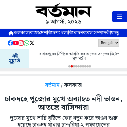
৯ আগস্ট, ২০২৬
কলকাতা
রাজ্য
দেশ
বিদেশ
খেলা
বিনোদন
ব্যবসা
সম্পাদকীয়
চতুষ্পর্ণ
বারাকপুরের সিপিকে আরজি কর কাণ্ডের তদন্তের নির্দেশ
এই
মুখ্যমন্ত্রীর
মুহূর্তে
বর্তমান
/ কলকাতা
চাকদহে পুজোর মুখে অব‍্যাহত নদী ভাঙন,
আতঙ্কে বাসিন্দারা
পুজোর মুখে ভারি বৃষ্টিতে ফের নতুন করে ভাঙন শুরু
হয়েছে চাকদহ থানার চান্দুরিয়া-২ পঞ্চায়েতের