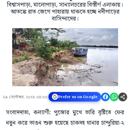
বিশ্বাসপাড়া, মালোপাড়া, স‍ান‍্যালচরের বিস্তীর্ণ এলাকায়।
আতঙ্কে রাত জেগে পাহারায় থাকতে হচ্ছে নদীপাড়ের
বাসিন্দাদের।
১৯ সেপ্টেম্বর, ২০২৫ ০৪:০০
Prefer us on Google
সংবাদদাতা, কল্যাণী: পুজোর মুখে ভারি বৃষ্টিতে ফের
নতুন করে ভাঙন শুরু হয়েছে চাকদহ থানার চান্দুরিয়া-২