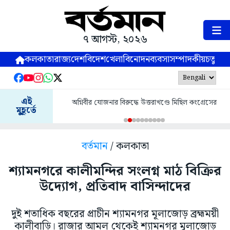
৭ আগস্ট, ২০২৬
কলকাতা
রাজ্য
দেশ
বিদেশ
খেলা
বিনোদন
ব্যবসা
সম্পাদকীয়
চতুষ্পর্ণ
এই
অগ্নিবীর যোজনার বিরুদ্ধে উত্তরাখণ্ডে মিছিল কংগ্রেসের
মুহূর্তে
বর্তমান
/ কলকাতা
শ্যামনগরে কালীমন্দির সংলগ্ন মাঠ বিক্রির
উদ্যোগ, প্রতিবাদ বাসিন্দাদের
দুই শতাধিক বছরের প্রাচীন শ্যামনগর মূলাজোড় ব্রহ্মময়ী
কালীবাড়ি। রাজার আমল থেকেই শ্যামনগর মুলাজোড়