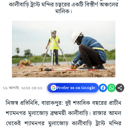
কালীবাড়ি ট্রাস্ট মন্দির চত্বরের একটি বিস্তীর্ণ অঞ্চলের
মালিক।
২৬ আগস্ট, ২০২৫ ০৪:০০
Prefer us on Google
নিজস্ব প্রতিনিধি, বারাকপুর: দুই শতাধিক বছরের প্রাচীন
শ্যামনগর মূলাজোড় ব্রহ্মময়ী কালীবাড়ি। রাজার আমল
থেকেই শ্যামনগর মুলাজোড় কালীবাড়ি ট্রাস্ট মন্দির