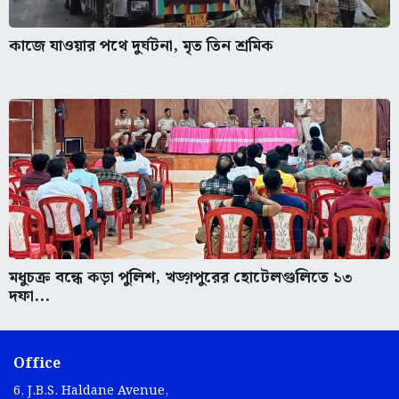
কাজে যাওয়ার পথে দুর্ঘটনা, মৃত তিন শ্রমিক
মধুচক্র বন্ধে কড়া পুলিশ, খড়্গপুরের হোটেলগুলিতে ১৩
দফা...
Office
6, J.B.S. Haldane Avenue,