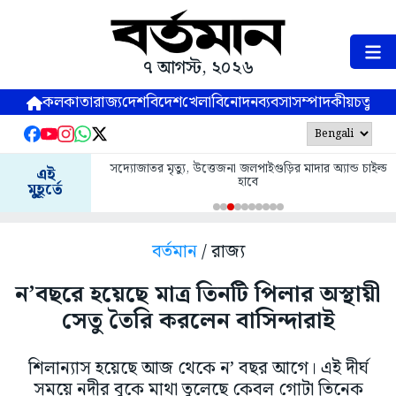
৭ আগস্ট, ২০২৬
কলকাতা
রাজ্য
দেশ
বিদেশ
খেলা
বিনোদন
ব্যবসা
সম্পাদকীয়
চতুষ্পর্ণ
সদ্যোজাতর মৃত্যু, উত্তেজনা জলপাইগুড়ির মাদার অ্যান্ড চাইল্ড
এই
হাবে
মুহূর্তে
বর্তমান
/ রাজ্য
ন’বছরে হয়েছে মাত্র তিনটি পিলার অস্থায়ী
সেতু তৈরি করলেন বাসিন্দারাই
শিলান্যাস হয়েছে আজ থেকে ন’ বছর আগে। এই দীর্ঘ
সময়ে নদীর বুকে মাথা তুলেছে কেবল গোটা তিনেক