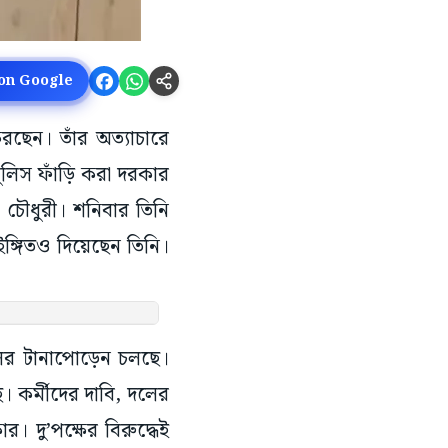
 on Google
 করছেন। তাঁর অত্যাচারে
 পুলিস ফাঁড়ি করা দরকার
লা চৌধুরী। শনিবার তিনি
ঙ্গিতও দিয়েছেন তিনি।
লের টানাপোড়েন চলছে।
 কর্মীদের দাবি, দলের
। দু’পক্ষের বিরুদ্ধেই
েই টাকার বিনিময়ে পদ