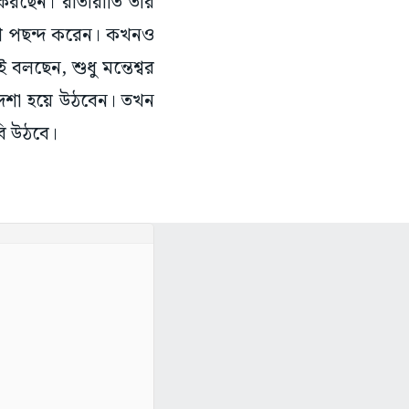
লছেন, শুধু মন্তেশ্বর
াদশা হয়ে উঠবেন। তখন
াবি উঠবে।