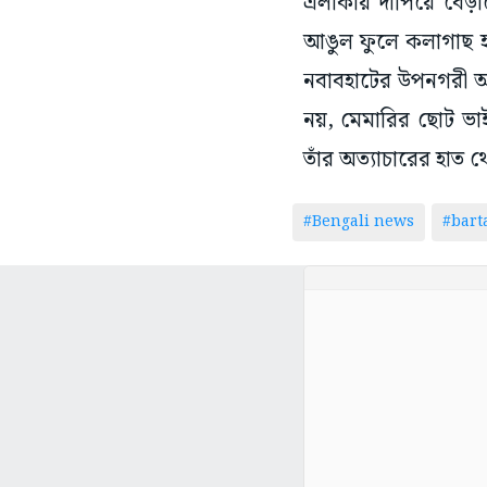
নবাবহাটের উপনগরী আব
নয়, মেমারির ছোট ভ
তাঁর অত্যাচারের হাত
#Bengali news
#bar