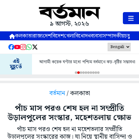
৯ আগস্ট, ২০২৬
কলকাতা
রাজ্য
দেশ
বিদেশ
খেলা
বিনোদন
ব্যবসা
সম্পাদকীয়
চতুষ্পর্ণ
এই
আগামী কয়েক ঘণ্টার মধ্যে পশ্চিম বর্ধমানে ঝড়-বৃষ্টির সম্ভাবনা
মুহূর্তে
বর্তমান
/ কলকাতা
পাঁচ মাস পরও শেষ হল না সম্প্রীতি
উড়ালপুলের সংস্কার, মহেশতলায় ক্ষোভ
পাঁচ মাস পরও শেষ হল না মহেশতলার সম্প্রীতি
উড়ালপুলের সংস্কারের কাজ। যা নিয়ে স্থানীয় বাসিন্দা ও