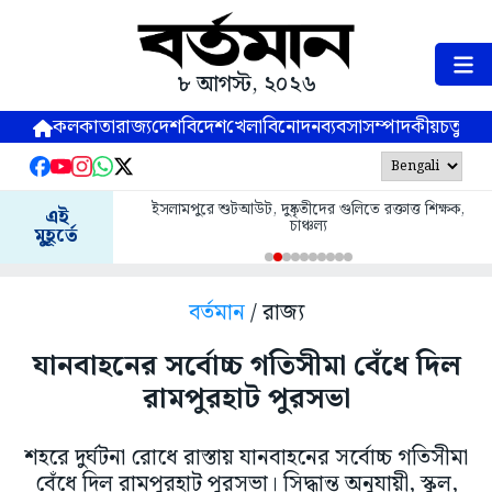
৮ আগস্ট, ২০২৬
কলকাতা
রাজ্য
দেশ
বিদেশ
খেলা
বিনোদন
ব্যবসা
সম্পাদকীয়
চতুষ্পর্ণ
ইসলামপুরে শুটআউট, দুষ্কৃতীদের গুলিতে রক্তাত্ত শিক্ষক,
এই
চাঞ্চল্য
মুহূর্তে
বর্তমান
/ রাজ্য
যানবাহনের সর্বোচ্চ গতিসীমা বেঁধে দিল
রামপুরহাট পুরসভা
শহরে দুর্ঘটনা রোধে রাস্তায় যানবাহনের সর্বোচ্চ গতিসীমা
বেঁধে দিল রামপুরহাট পুরসভা। সিদ্ধান্ত অনুযায়ী, স্কুল,