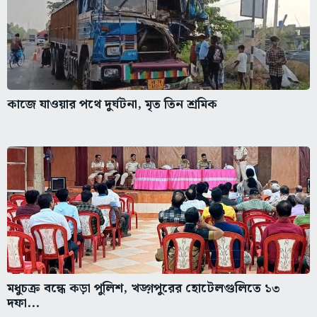
কাজে যাওয়ার পথে দুর্ঘটনা, মৃত তিন শ্রমিক
মধুচক্র বন্ধে কড়া পুলিশ, খড়্গপুরের হোটেলগুলিতে ১৩
দফা...