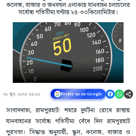
কলেজ, বাজার ও জনবহুল এলাকায় যানবাহন চলাচলের
সর্বোচ্চ গতিসীমা ঘণ্টায় ২৫-৩০কিলোমিটার।
২০ জুন, ২০২৫ ০৪:০০
Prefer us on Google
সংবাদদাতা, রামপুরহাট: শহরে দুর্ঘটনা রোধে রাস্তায়
যানবাহনের সর্বোচ্চ গতিসীমা বেঁধে দিল রামপুরহাট
পুরসভা। সিদ্ধান্ত অনুযায়ী, স্কুল, কলেজ, বাজার ও