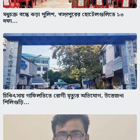
মধুচক্র বন্ধে কড়া পুলিশ, খড়্গপুরের হোটেলগুলিতে ১৩
দফা...
চিকিৎসায় গাফিলতিতে রোগী মৃত্যুর অভিযোগ, উত্তেজনা
শিলিগুড়ি...