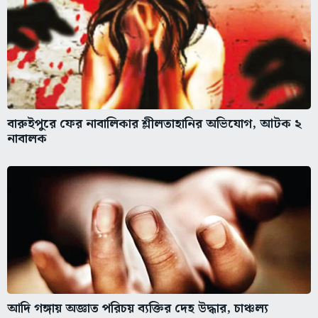
বারুইপুরে ফের নাবালিকার শ্লীলতাহানির অভিযোগ, আটক ২
নাবালক
আদি গঙ্গায় অজ্ঞাত পরিচয় ব্যক্তির দেহ উদ্ধার, চাঞ্চল্য