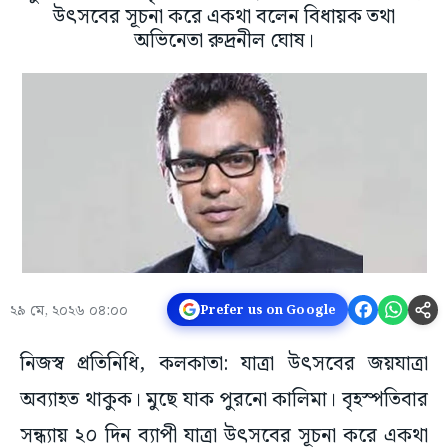
উৎসবের সূচনা করে একথা বলেন বিধায়ক তথা
অভিনেতা রুদ্রনীল ঘোষ।
২৯ মে, ২০২৬ ০৪:০০
Prefer us on Google
নিজস্ব প্রতিনিধি, কলকাতা: যাত্রা উৎসবের জয়যাত্রা
অব্যাহত থাকুক। মুছে যাক পুরনো কালিমা। বৃহস্পতিবার
সন্ধ্যায় ২০ দিন ব্যাপী যাত্রা উৎসবের সূচনা করে একথা