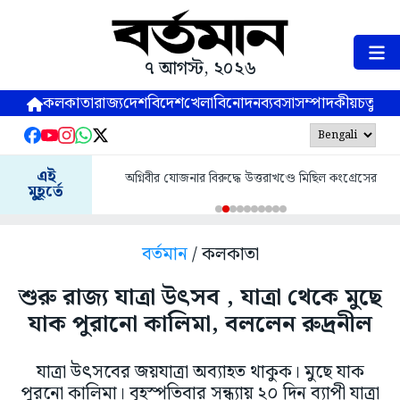
৭ আগস্ট, ২০২৬
কলকাতা
রাজ্য
দেশ
বিদেশ
খেলা
বিনোদন
ব্যবসা
সম্পাদকীয়
চতুষ্পর্ণ
এই
অগ্নিবীর যোজনার বিরুদ্ধে উত্তরাখণ্ডে মিছিল কংগ্রেসের
মুহূর্তে
বর্তমান
/ কলকাতা
শুরু রাজ্য যাত্রা উৎসব , যাত্রা থেকে মুছে
যাক পুরানো কালিমা, বললেন রুদ্রনীল
যাত্রা উৎসবের জয়যাত্রা অব্যাহত থাকুক। মুছে যাক
পুরনো কালিমা। বৃহস্পতিবার সন্ধ্যায় ২০ দিন ব্যাপী যাত্রা