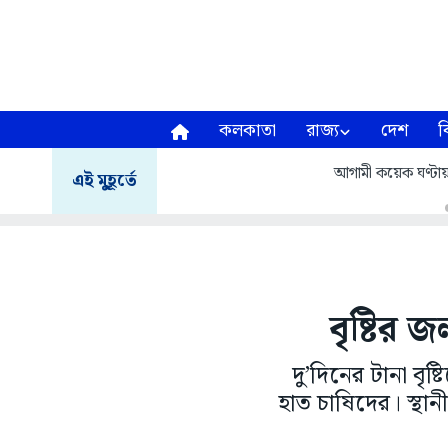
কলকাতা
রাজ্য
দেশ
ব
আগামী কয়েক ঘণ্টায় হ
এই মুহূর্তে
বৃষ্টির 
দু’দিনের টানা বৃষ
হাত চাষিদের। স্থানী