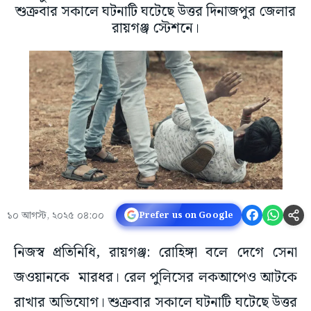
শুক্রবার সকালে ঘটনাটি ঘটেছে উত্তর দিনাজপুর জেলার
রায়গঞ্জ স্টেশনে।
১০ আগস্ট, ২০২৫ ০৪:০০
Prefer us on Google
নিজস্ব প্রতিনিধি, রায়গঞ্জ: রোহিঙ্গা বলে দেগে সেনা
জওয়ানকে মারধর। রেল পুলিসের লকআপেও আটকে
রাখার অভিযোগ। শুক্রবার সকালে ঘটনাটি ঘটেছে উত্তর