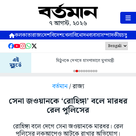
৭ আগস্ট, ২০২৬
কলকাতা
রাজ্য
দেশ
বিদেশ
খেলা
বিনোদন
ব্যবসা
সম্পাদকীয়
চতুষ্পর্ণ
এই
মিঠুনকে দেখতে হাসপাতালে মুখ্যমন্ত্রী
মুহূর্তে
বর্তমান
/ রাজ্য
সেনা জওয়ানকে ‘রোহিঙ্গা’ বলে মারধর
রেল পুলিসের
রোহিঙ্গা বলে দেগে সেনা জওয়ানকে মারধর। রেল
পুলিসের লকআপেও আটকে রাখার অভিযোগ।