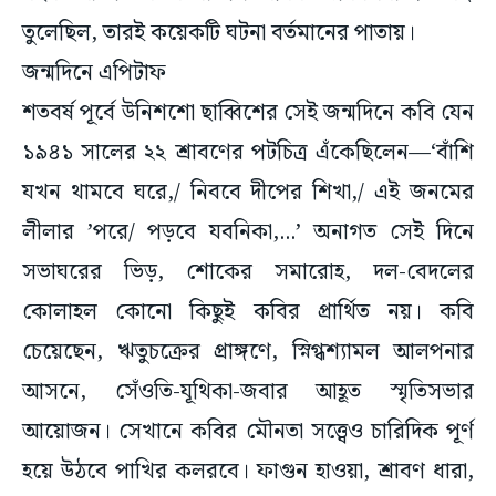
তুলেছিল, তারই কয়েকটি ঘটনা বর্তমানের পাতায়।
জন্মদিনে এপিটাফ
শতবর্ষ পূর্বে উনিশশো ছাব্বিশের সেই জন্মদিনে কবি যেন
১৯৪১ সালের ২২ শ্রাবণের পটচিত্র এঁকেছিলেন—‘বাঁশি
যখন থামবে ঘরে,/ নিববে দীপের শিখা,/ এই জনমের
লীলার ’পরে/ পড়বে যবনিকা,...’ অনাগত সেই দিনে
সভাঘরের ভিড়, শোকের সমারোহ, দল-বেদলের
কোলাহল কোনো কিছুই কবির প্রার্থিত নয়। কবি
চেয়েছেন, ঋতুচক্রের প্রাঙ্গণে, স্নিগ্ধশ্যামল আলপনার
আসনে, সেঁওতি-যূথিকা-জবার আহূত স্মৃতিসভার
আয়োজন। সেখানে কবির মৌনতা সত্ত্বেও চারিদিক পূর্ণ
হয়ে উঠবে পাখির কলরবে। ফাগুন হাওয়া, শ্রাবণ ধারা,