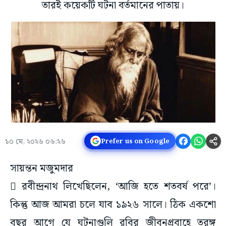
তারই কয়েকটি ঘটনা বর্তমানের পাতায়।
১০ মে, ২০২৬ ০৬:২৬
Prefer us on Google
সায়ন্তন মজুমদার
 রবীন্দ্রনাথ লিখেছিলেন, ‘আজি হতে শতবর্ষ পরে’।
কিন্তু আজ আমরা চলে যাব ১৯২৬ সালে। ঠিক একশো
বছর আগে যে ঘটনাগুলি রবির জীবনপ্রবাহে তরঙ্গ