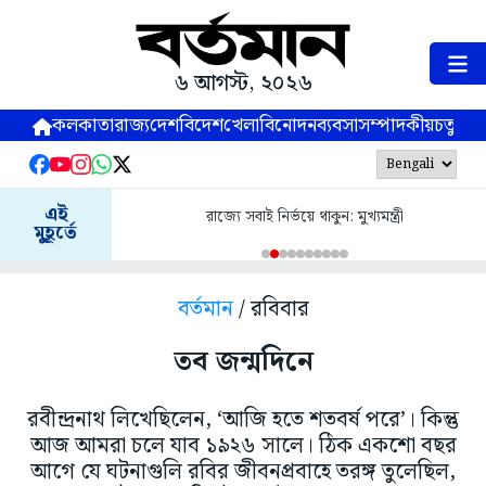
৬ আগস্ট, ২০২৬
কলকাতা
রাজ্য
দেশ
বিদেশ
খেলা
বিনোদন
ব্যবসা
সম্পাদকীয়
চতুষ্পর্ণ
এই
রাজ্যে সবাই নির্ভয়ে থাকুন: মুখ্যমন্ত্রী
মুহূর্তে
বর্তমান
/ রবিবার
তব জন্মদিনে
রবীন্দ্রনাথ লিখেছিলেন, ‘আজি হতে শতবর্ষ পরে’। কিন্তু
আজ আমরা চলে যাব ১৯২৬ সালে। ঠিক একশো বছর
আগে যে ঘটনাগুলি রবির জীবনপ্রবাহে তরঙ্গ তুলেছিল,