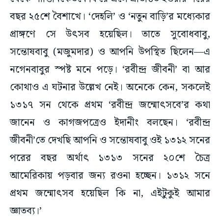
বছর ২৫শে বৈশাখে। ‘দেহলি’ ও ‘নতুন বাড়ি’র মধ্যেকার
প্রাঙ্গণে সে উৎসব হয়েছিল। তাতে সুবোধবাবু,
সন্তোষবাবু (মজুমদার) ও আপনি উপস্থিত ছিলেন—এ
নগেনবাবুর স্পষ্ট মনে পড়ে। ‘রবীন্দ্র জীবনী’ বা আর
কোথাও এ ঘটনার উল্লেখ নেই। অনেকে কেন, সকলেই
১৩১৭ সন থেকে প্রথম ‘রবীন্দ্র জন্মোৎসবে’র কথা
জানেন ও কাগজপত্রেও ইদানীং বলছেন। ‘রবীন্দ্র
জীবনী’তে দেখছি আপনি ও সন্তোষবাবু ওই ১৩১২ সনের
পরের বছর অর্থাৎ ১৩১৩ সনের ২০শে চৈত্র
আমেরিকায় পড়বার জন্য রওনা হচ্ছেন। ১৩১২ সনে
প্রথম জন্মোৎসব হয়েছিল কি না, এইটুকুই আমার
জ্ঞাতব্য।’