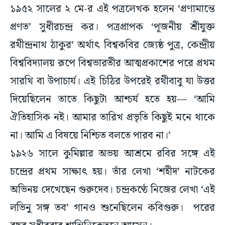
১৯৫২ সালের ২ মে-র এই পত্রলেখক হলেন ‘প্রণামান্তে
প্রণত’ সুধীরচন্দ্র কর। পত্রপ্রাপক ‘পূজনীয় শ্রীযুক্ত
রথীন্দ্রনাথ ঠাকুর’ অর্থাৎ বিশ্বকবির জ্যেষ্ঠ পুত্র, কেন্দ্রীয়
বিশ্ববিদ্যালয় রূপে বিশ্বভারতীর আত্মপ্রকাশের পরে প্রথম
সারথি বা উপাচার্য। এই চিঠির উপরেই রথীবাবু যা উত্তর
দিয়েছিলেন তাতে কিছুটা আশ্চর্য হতে হয়— ‘আমি
ঐতিহাসিক নই। আমার তারিখ প্রভৃতি কিছুই মনে থাকে
না। আমি এ বিষয়ে নিশ্চিত বলতে পারব না।’
১৯২৬ সালে কুমিল্লার অভয় আশ্রমে রবির সঙ্গে এই
চন্দ্রের প্রথম সাক্ষাৎ হয়। তাঁর লেখা ‘শহীদ’ নাটকের
অভিনয় দেখেছেন গুরুদেব। চন্দ্রকণ্ঠে নিজের লেখা ‘এই
লভিনু সঙ্গ তব’ গানও শুনেছিলেন কবিগুরু। পরের