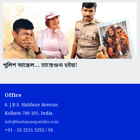
পুলিশ আঙ্কেল... ভাস্তেগুনা হুইয়া!
Office
6, J.B.S. Haldane Avenue,
Kolkata 700 105, India.
info@bartamanpatrika.com
+91 - 33 2251 3292 / 93