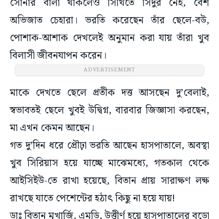
সোনার বালা থাকলেও সিঁথিতে সিঁদুর নেই, বেশ
অভিজাত চেহারা। ভরতি করেছেন তাঁর ছেলে-বউ,
পোশাক-আশাক দেখলেই অনুমান করা যায় তাঁরা খুব
বিলাসী জীবনযাপন করেন।
মাকে দেখতে ছেলে প্রতীক দত্ত আসছেন দু’বেলাই,
স্বভাবতই ছেলে খুবই উদ্বিগ্ন, বারবার জিজ্ঞাসা করছেন,
মা এখন কেমন আছেন।
গত দু’দিন ধরে প্রৌঢ়া ভরতি আছেন হাসপাতালে, অবস্থা
খুব সিরিয়াস হয়ে যাচ্ছে মাঝেমধ্যে, গতকাল থেকে
আইসিইউ-তে রাখা হয়েছে, বিতান প্রায় সারাক্ষণ লক্ষ
রাখছে যাতে পেশেন্টের হঠাৎ কিছু না হয়ে যায়!
ডাঃ বিতান মুখার্জি, এমডি, উত্তীর্ণ হয়ে হাসপাতালের বড়ো
দায়িত্বে আসীন। দিনের অনেকটাই ব্যয় করে