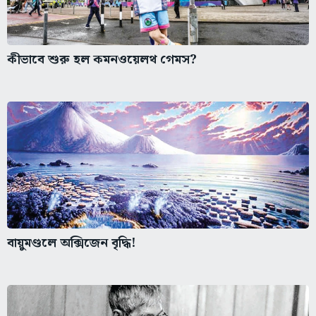
কীভাবে শুরু হল কমনওয়েলথ গেমস?
বায়ুমণ্ডলে অক্সিজেন বৃদ্ধি!