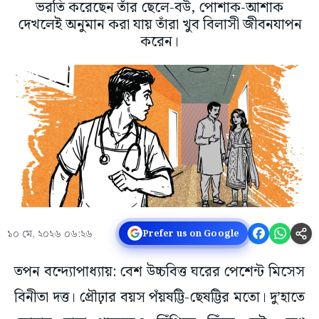
ভরতি করেছেন তাঁর ছেলে-বউ, পোশাক-আশাক
দেখলেই অনুমান করা যায় তাঁরা খুব বিলাসী জীবনযাপন
করেন।
১০ মে, ২০২৬ ০৬:২৬
Prefer us on Google
তপন বন্দ্যোপাধ্যায়: বেশ উচ্চবিত্ত ঘরের পেশেন্ট মিসেস
বিনীতা দত্ত। প্রৌঢ়ার বয়স পঁয়ষট্টি-ছেষট্টির মতো। দু’হাতে