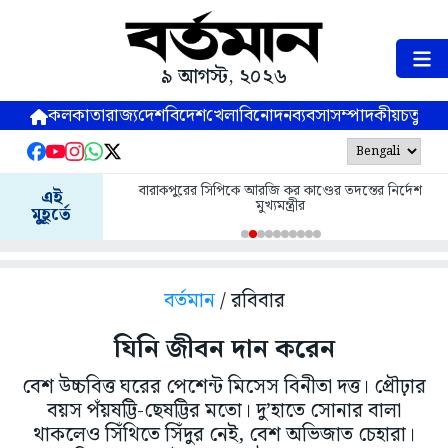
৯ আগস্ট, ২০২৬
কলকাতা
রাজ্য
দেশ
বিদেশ
খেলা
বিনোদন
ব্যবসা
সম্পাদকীয়
চতুষ্পর্ণ
র তদন্তের নির্দেশ
এই
আরজি কর কাণ্ডে দায়িত্ব পালন করেনি পুলিশ: শুভেন্দু
মুহূর্তে
বর্তমান
/ রবিবার
যিনি জীবন দান করেন
বেশ উচ্চবিত্ত ঘরের পেশেন্ট মিসেস বিনীতা দত্ত। প্রৌঢ়ার
বয়স পঁয়ষট্টি-ছেষট্টির মতো। দু’হাতে সোনার বালা
থাকলেও সিঁথিতে সিঁদুর নেই, বেশ অভিজাত চেহারা।