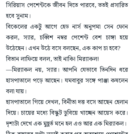
হবে সুনাম।
বিকেলের একটু আগে হেড নার্স অনুপমা সেন ফোন
করল, স্যার, চব্বিশ নম্বর পেশেন্ট বেশ চাঙ্গা হয়ে
উঠেছেন। এখন উঠে বসে বলছেন, এক কাপ চা হবে?
বিতান লাফিয়ে বলল, তাই নাকি! মির‌্যাকল!
—মির‌্যাকল নয়, স্যার। আপনি যেভাবে তিনদিন ধরে
হাসপাতালে পড়ে আছেন। যমবাবুর সঙ্গে পাঞ্জা কষলেন
বলা যায়।
হাসপাতালে গিয়ে দেখল, বিনীতা দত্ত বসে আছেন হেলান
দিয়ে। চায়ের মধ্যে বিস্কুট ডুবিয়ে খাচ্ছেন আয়েস করে।
দৃশ্যটা দেখে এক মুহূর্ত মনে হল এও আর এক মির‌্যাকল।
ঠিক বাহাত্তর ঘণ্টা লড়াই করার পর অবশেষে পেশেন্টের
কন্ডিশন স্টেবল হতে বিতান বাঁচল হাঁপ ছেড়ে। পেশেন্টের