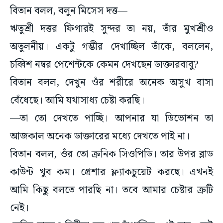
ঋতুশ্রী দত্তর ফিগারই সুন্দর তা নয়, তাঁর মুখশ্রীও
অতুলনীয়। একটু গম্ভীর দেখাচ্ছিল তাঁকে, বললেন,
চব্বিশ নম্বর পেশেন্টকে কেমন দেখছেন ডাক্তারবাবু?
বিতান বলল, দেখুন ওঁর শরীরে অনেক অসুখ বাসা
বেঁধেছে। আমি যথাসাধ্য চেষ্টা করছি।
—তা তো দেখতে পাচ্ছি। আপনার যা ডিভোশন তা
আজকাল অনেক ডাক্তারের মধ্যে দেখতে পাই না।
বিতান বলল, ওঁর তো ক্রনিক সিওপিডি। তার উপর ব্লাড
কাউন্ট খুব কম। প্রেশার ফ্ল্যাকচুয়েট করছে। এখনই
আমি কিছু বলতে পারছি না। তবে আমার চেষ্টার ত্রুটি
নেই।
সেদিন রাতেও বিনীতা দত্ত খুব হাঁপাচ্ছিল। এই যায়, সেই