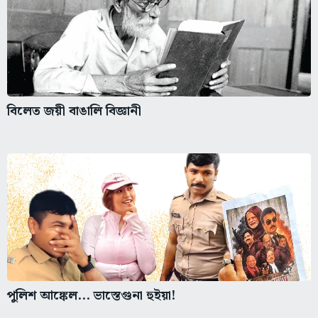
বিলেত জয়ী বাঙালি বিজ্ঞানী
পুলিশ আঙ্কেল... ভাস্তেগুনা হুইয়া!