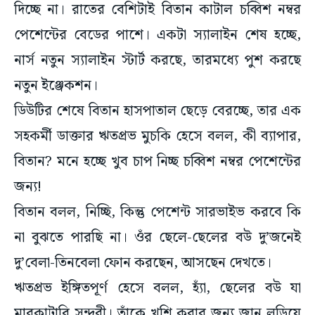
পেশেন্টের বেডের পাশে। একটা স্যালাইন শেষ হচ্ছে,
নার্স নতুন স্যালাইন স্টার্ট করছে, তারমধ্যে পুশ করছে
নতুন ইঞ্জেকশন।
ডিউটির শেষে বিতান হাসপাতাল ছেড়ে বেরচ্ছে, তার এক
সহকর্মী ডাক্তার ঋতপ্রভ মুচকি হেসে বলল, কী ব্যাপার,
বিতান? মনে হচ্ছে খুব চাপ নিচ্ছ চব্বিশ নম্বর পেশেন্টের
জন্য!
বিতান বলল, নিচ্ছি, কিন্তু পেশেন্ট সারভাইভ করবে কি
না বুঝতে পারছি না। ওঁর ছেলে-ছেলের বউ দু’জনেই
দু’বেলা-তিনবেলা ফোন করছেন, আসছেন দেখতে।
ঋতপ্রভ ইঙ্গিতপূর্ণ হেসে বলল, হ্যাঁ, ছেলের বউ যা
মারকাটারি সুন্দরী। তাঁকে খুশি করার জন্য জান লড়িয়ে
দেওয়া যায়।