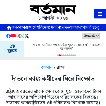
৮ আগস্ট, ২০২৬
কলকাতা
রাজ্য
দেশ
বিদেশ
খেলা
বিনোদন
ব্যবসা
সম্পাদকীয়
চতুষ্পর্ণ
‘রাজ্যে মসজিদ থেকে মাইক খুলে নেওয়ার ঘটনা অত্যন্ত
এই
দুঃখজনক’
মুহূর্তে
বর্তমান
/ রাজ্য
দাঁতনে ব্যাঙ্ক কর্মীদের ঘিরে বিক্ষোভ
রাষ্ট্রায়ত্ত ব্যাঙ্কের গ্রাহক সেবা কেন্দ্র খুলে গ্রাহকদের টাকা
আত্মসাতের অভিযোগ উঠেছে পরিচালকের বিরুদ্ধে।
দাঁতনের কাকরাজিতের ওই পরিচালক নিখোঁজ রয়েছে।