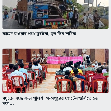
কাজে যাওয়ার পথে দুর্ঘটনা, মৃত তিন শ্রমিক
মধুচক্র বন্ধে কড়া পুলিশ, খড়্গপুরের হোটেলগুলিতে ১৩
দফা...