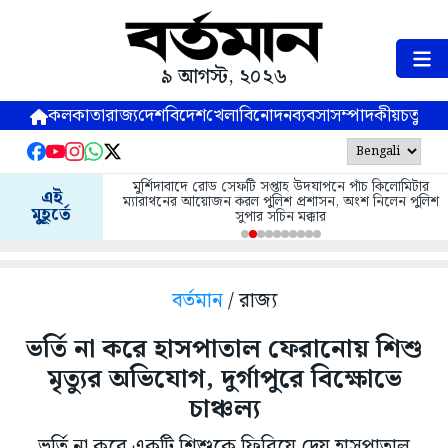
৯ আগস্ট, ২০২৬
কলকাতা
রাজ্য
দেশ
বিদেশ
খেলা
বিনোদন
ব্যবসা
সম্পাদকীয়
চতুষ্পর্ণ
মুর্শিদাবাদে রোড সেফটি সপ্তাহ উদযাপনে পাঁচ কিলোমিটার
এই
ম্যারাথনের আয়োজন করল পুলিশ প্রশাসন, অংশ নিলেন পুলিশ
মুহূর্তে
সুপার সচিন মক্কার
বর্তমান
/ রাজ্য
ভর্তি না করে হাসপাতাল ফেরানোয় শিশু
মৃত্যুর অভিযোগ, দুর্গাপুরে বিক্ষোভে
চাঞ্চল্য
ভর্তি না করে একটি শিশুকে ফিরিয়ে দেয় হাসপাতাল