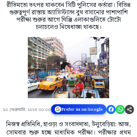
রীতিমতো তৎপর থাকবেন সিটি পুলিসের কর্তারা। বিভিন্ন
গুরুত্বপূর্ণ রাস্তায় অ্যাসিস্ট্যান্স বুথ বসানোর পাশাপাশি
পরীক্ষা শুরুর আগে ঘিঞ্জি এলাকাগুলিতে টোটো
চলাচলেও নিষেধাজ্ঞা থাকছে।
১০ ফেব্রুয়ারি, ২০২৫ ০০:০০
Prefer us on Google
নিজস্ব প্রতিনিধি, হাওড়া ও সংবাদদাতা, উলুবেড়িয়া: আজ,
সোমবার শুরু হচ্ছে মাধ্যমিক পরীক্ষা। পরীক্ষার প্রথম