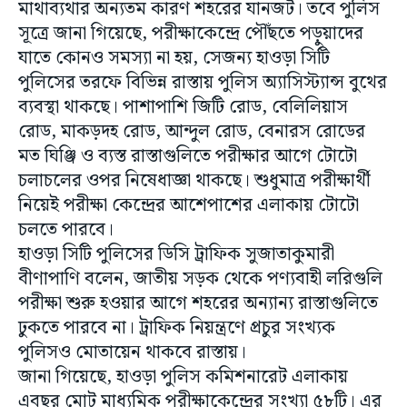
মাথাব্যথার অন্যতম কারণ শহরের যানজট। তবে পুলিস
সূত্রে জানা গিয়েছে, পরীক্ষাকেন্দ্রে পৌঁছতে পড়ুয়াদের
যাতে কোনও সমস্যা না হয়, সেজন্য হাওড়া সিটি
পুলিসের তরফে বিভিন্ন রাস্তায় পুলিস অ্যাসিস্ট্যান্স বুথের
ব্যবস্থা থাকছে। পাশাপাশি জিটি রোড, বেলিলিয়াস
রোড, মাকড়দহ রোড, আন্দুল রোড, বেনারস রোডের
মত ঘিঞ্জি ও ব্যস্ত রাস্তাগুলিতে পরীক্ষার আগে টোটো
চলাচলের ওপর নিষেধাজ্ঞা থাকছে। শুধুমাত্র পরীক্ষার্থী
নিয়েই পরীক্ষা কেন্দ্রের আশেপাশের এলাকায় টোটো
চলতে পারবে।
হাওড়া সিটি পুলিসের ডিসি ট্রাফিক সুজাতাকুমারী
বীণাপাণি বলেন, জাতীয় সড়ক থেকে পণ্যবাহী লরিগুলি
পরীক্ষা শুরু হওয়ার আগে শহরের অন্যান্য রাস্তাগুলিতে
ঢুকতে পারবে না। ট্রাফিক নিয়ন্ত্রণে প্রচুর সংখ্যক
পুলিসও মোতায়েন থাকবে রাস্তায়।
জানা গিয়েছে, হাওড়া পুলিস কমিশনারেট এলাকায়
এবছর মোট মাধ্যমিক পরীক্ষাকেন্দ্রের সংখ্যা ৫৮টি। এর