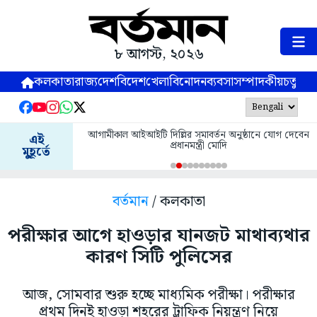
৮ আগস্ট, ২০২৬
কলকাতা
রাজ্য
দেশ
বিদেশ
খেলা
বিনোদন
ব্যবসা
সম্পাদকীয়
চতুষ্পর্ণ
আগামীকাল আইআইটি দিল্লির সমাবর্তন অনুষ্ঠানে যোগ দেবেন
এই
প্রধানমন্ত্রী মোদি
মুহূর্তে
বর্তমান
/ কলকাতা
পরীক্ষার আগে হাওড়ার যানজট মাথাব্যথার
কারণ সিটি পুলিসের
আজ, সোমবার শুরু হচ্ছে মাধ্যমিক পরীক্ষা। পরীক্ষার
প্রথম দিনই হাওড়া শহরের ট্রাফিক নিয়ন্ত্রণ নিয়ে