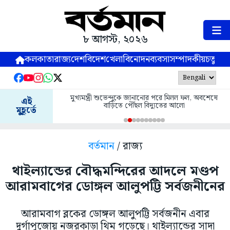
৮ আগস্ট, ২০২৬
কলকাতা
রাজ্য
দেশ
বিদেশ
খেলা
বিনোদন
ব্যবসা
সম্পাদকীয়
চতুষ্পর্ণ
মুখ্যমন্ত্রী শুভেন্দুকে জানানোর পরে মিলল ফল, অবশেষে
এই
বাড়িতে পৌঁছল বিদ্যুতের আলো
মুহূর্তে
বর্তমান
/ রাজ্য
থাইল্যান্ডের বৌদ্ধমন্দিরের আদলে মণ্ডপ
আরামবাগের ডোঙ্গল আলুপট্টি সর্বজনীনের
আরামবাগ ব্লকের ডোঙ্গল আলুপট্টি সর্বজনীন এবার
দুর্গাপুজোয় নজরকাড়া থিম গড়েছে। থাইল্যান্ডের সাদা