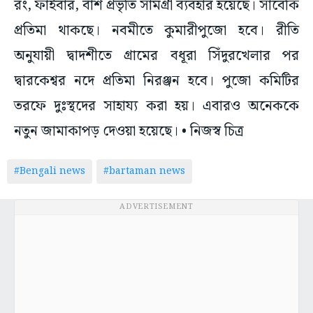
রং, ফাইবার, বাঁশ প্রভৃতি সামগ্রী ব্যবহার হয়েছে। সাবেকি
প্রতিমা থাকছে। নবমীতে কুমারীপুজো হবে। রীতি
অনুযায়ী দ্বাদশীতে গ্রামের বধূরা সিঁদুরখেলার পর
দ্বারকেশ্বর নদে প্রতিমা নিরঞ্জন হবে। পুজো কমিটির
তরফে দুঃস্থদের সাহায্য করা হয়। এবারও অনেককে
নতুন জামাকাপড় দেওয়া হয়েছে। • নিজস্ব চিত্র
#Bengali news
#bartaman news
ADVERTISEMENT