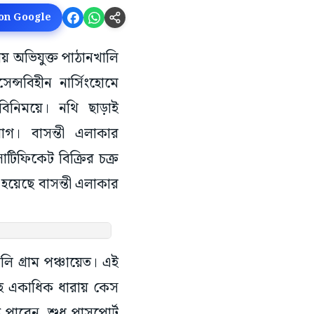
 on Google
ায় অভিযুক্ত পাঠানখালি
েন্সবিহীন নার্সিংহোমে
বিনিময়ে। নথি ছাড়াই
। বাসন্তী এলাকার
াটিফিকেট বিক্রির চক্র
 হয়েছে বাসন্তী এলাকার
ি গ্রাম পঞ্চায়েত। এই
 সহ একাধিক ধারায় কেস
 পারেন, শুধু পাসপোর্ট