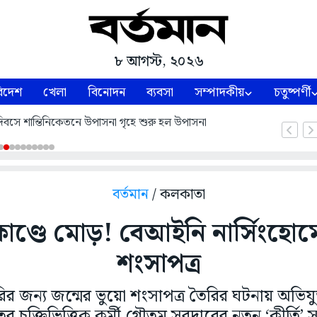
৮ আগস্ট, ২০২৬
িদেশ
খেলা
বিনোদন
ব্যবসা
সম্পাদকীয়
চতুষ্পর্ণী
াণ দিবসে শান্তিনিকেতনে উপাসনা গৃহে শুরু হল উপাসনা
বর্তমান
/ কলকাতা
কাণ্ডে মোড়! বেআইনি নার্সিংহোমে
শংসাপত্র
ির জন্য জন্মের ভুয়ো শংসাপত্র তৈরির ঘটনায় অভিযু
ের চুক্তিভিত্তিক কর্মী গৌতম সরদারের নতুন ‘কীর্তি’