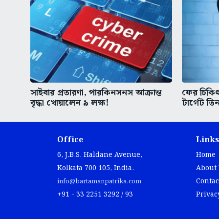
সাইবার প্রতারণা, পারকিনসনস আক্রান্ত
ফের চিকিৎস
বৃদ্ধা খোয়ালেন ৯ লক্ষ!
টার্গেট তিন
Office
Links
6, J.B.S. Haldane Avenue,
Home
Kolkata 700 105, India.
About
Contac
info@bartamanpatrika.com
+91 - 33 2251 3292 / 93
Privac