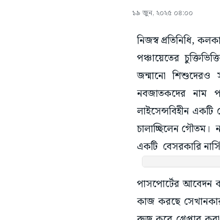
১৯ জুন, ২০২৫ ০৪:০০
নিজস্ব প্রতিনিধি, কল
পঞ্চায়েতের চুক্তিভিত
জন্মানো শিশুদেরও 
নবজাতকদের নাম প
লাইসেন্সবিহীন একটি ব
চালাচ্ছিলেন গৌতম। নত
একটি বেসরকারি নার্সি
পাসপোর্টের আবেদন কর
কাজ করছে সেখানকার চ
রুজু করে গ্রেপ্তার ক