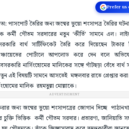
Prefer us
কাতা: পাসপোর্ট তৈরির জন্য জন্মের ভুয়ো শংসাপত্র তৈরির ঘটন
্তিক কর্মী গৌতম সরদারের নতুন ‘কীর্তি’ সামনে এল। লাইস
সরকারি বার্থ সার্টিফিকেট তৈরি করে দিয়েছেন টাকার 
ঞ্চায়েতের পোর্টালে আপলোড করে দেন বলে অভিযোগ
েসরকারি নার্সিংহোমের মালিকের সঙ্গে গাঁটছড়া বেঁধে বার্থ স
ুন এই বিষয়টি সামনে আসতেই মঙ্গলবার রাতে গ্রেপ্তার করা
ংহোমের মালিক রহমতুল্লা মোল্লাকে।
ADVERTISEMENT
ার জন্য জন্মের ভুয়ো শংসাপত্রের জোগান দিচ্ছে পাঠানখাল
ুক্তি ভিত্তিক কর্মী গৌতম সরদার। প্রতারণা, জালিয়াতি
রা হয় গৌতমকে। তাঁকে জিজ্ঞাসাবাদ করে তদন্তকারীরা জানতে