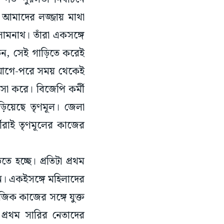
নে আমাদের লজ্জায় মাথা
সোমনাথ। তাঁরা একসঙ্গে
তেন, সেই গাড়িতে করেই
র আগে-পরে সময় থেকেই
সা করে। বিজেপি কর্মী
়িয়েছে তৃণমূল। জেলা
মীরাই তৃণমূলের কাজের
 হচ্ছে। প্রতিটা প্রথম
েন। একইসঙ্গে মহিলাদের
ক কাজের সঙ্গে যুক্ত
 প্রথম সারির নেতাদের