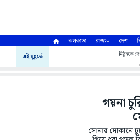
কলকাতা
রাজ্য
দেশ
ব
মিঠুনকে দেখ
এই মুহূর্তে
গয়না চু
ম
সোনার দোকানে ঢুক
গিয়ে ধরা পড়ল 