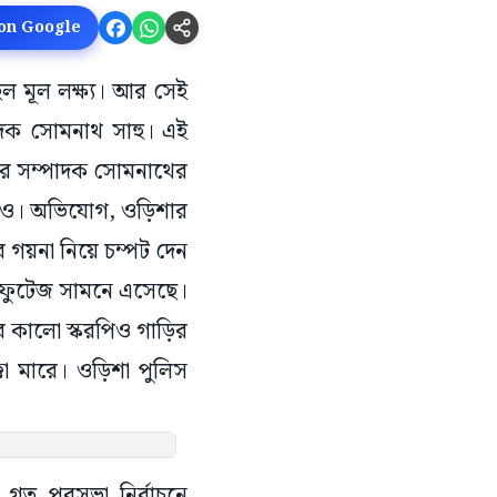
 on Google
ছিল মূল লক্ষ্য। আর সেই
পাদক সোমনাথ সাহু। এই
চার সম্পাদক সোমনাথের
ত্বও। অভিযোগ, ওড়িশার
গয়না নিয়ে চম্পট দেন
র ফুটেজ সামনে এসেছে।
 কালো স্করপিও গাড়ির
কা মারে। ওড়িশা পুলিস
ত পুরসভা নির্বাচনে