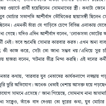
বর ওয়ার্ডে প্রার্থী হয়েছিলেন সোমনাথের স্ত্রী। কথাটা জে
 যুব মোর্চার সভাপতি আশীর্বাদ ভৌমিকের ছায়াসঙ্গী ছিলেন 
য়েছিলেন। এমনকী তাঁরা যে গাড়িতে চেপে বিভিন্ন এলাকায় যে
ে শোনা গেছে। যদিও এদিন আশীর্বাদ বলেন, ‘লোকসভা ভোটে
র্মী নেই। তবে শুনেছি সোনার কারবার করত। এখন অন্য ব্যব
তু কী কাজ করে, সেটা তো জানা সম্ভব নয়।’এনিয়ে সুর চড
য় হাজরা বলেন, ‘ঘটনার তীব্র নিন্দা করছি। এই দলের কর্
র কথায়, ‘বারবার যুব নেতাদের কার্যকলাপে লজ্জায় পড়তে
 ভুরি ভুরি অভিযোগ। অনেক নেতাই নেশায় আসক্ত হয়ে পড়ছ
যোগ সামনে এসেছে।’ জানা গিয়েছে, সোমনাথ নানা অসামাজি
 সত্ত্বেও, তাঁকে বাদ দেওয়া তো দূরের কথা, যুব মোর্চার