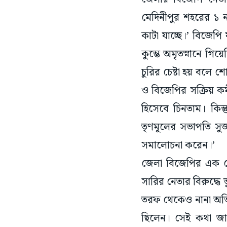
মেদিনীপুর শহরের ১ নম্
কাটা যাচ্ছে।’ বিজেপি
কুম্ভে অমৃতস্নানে গি
চুরির চেষ্টা হয় বল
ও বিজেপির সক্রিয় ক
হিসেবে চিনতাম। কিন্
তৃণমূলের সভাপতি সুজ
সমালোচনা করেন।’
জেলা বিজেপির এক নেতা
সারির নেতার বিরুদ্ধে
তরফ থেকেও নানা অভি
ছিলেন। সেই কথা জানা