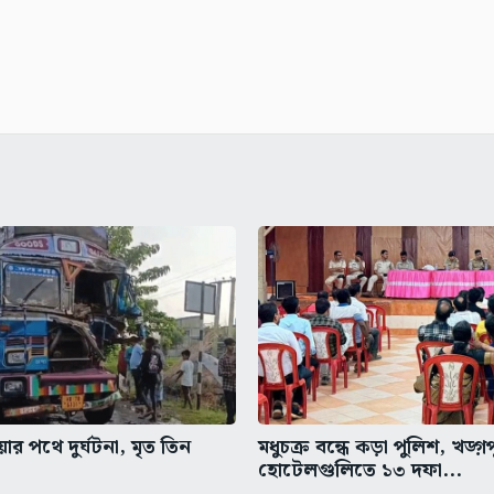
র পথে দুর্ঘটনা, মৃত তিন
মধুচক্র বন্ধে কড়া পুলিশ, খড়্গ
হোটেলগুলিতে ১৩ দফা...