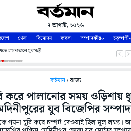
৭ আগস্ট, ২০২৬
িদেশ
খেলা
বিনোদন
ব্যবসা
সম্পাদকীয়
চতুষ্পর্ণী
তে হাসপাতালে মুখ্যমন্ত্রী
বর্তমান
/ রাজ্য
রি করে পালানোর সময় ওড়িশায় ধৃ
েদিনীপুরের যুব বিজেপির সম্পা
ে গয়না চুরি করে চম্পট দেওয়াই ছিল মূল লক্ষ্য
বিজেপির পশ্চিম মেদিনীপুর জেলা যুব মোর্চার সম্প