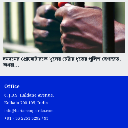
দমদমের প্রোমোটারকে খুনের চেষ্টায় ধৃতের পুলিশ হেপাজত,
অধরা...
Office
6, J.B.S. Haldane Avenue,
Kolkata 700 105, India.
info@bartamanpatrika.com
+91 - 33 2251 3292 / 93