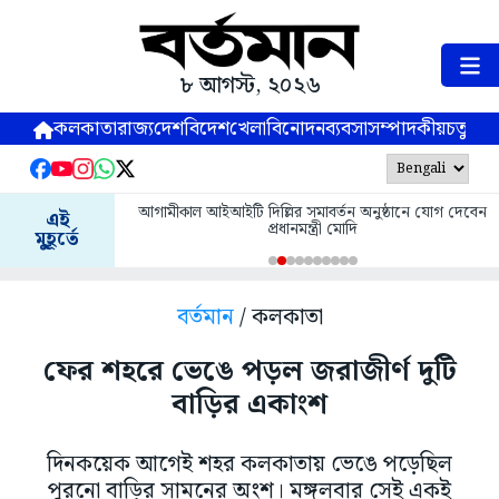
৮ আগস্ট, ২০২৬
কলকাতা
রাজ্য
দেশ
বিদেশ
খেলা
বিনোদন
ব্যবসা
সম্পাদকীয়
চতুষ্পর্ণ
আগামীকাল আইআইটি দিল্লির সমাবর্তন অনুষ্ঠানে যোগ দেবেন
এই
প্রধানমন্ত্রী মোদি
মুহূর্তে
বর্তমান
/ কলকাতা
ফের শহরে ভেঙে পড়ল জরাজীর্ণ দুটি
বাড়ির একাংশ
দিনকয়েক আগেই শহর কলকাতায় ভেঙে পড়েছিল
পুরনো বাড়ির সামনের অংশ। মঙ্গলবার সেই একই