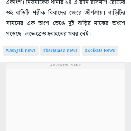
একাংশ। নিউমার্কেট থানার ২৪ এ রানি রাসমণি রোডের
ওই বাড়িটি শরীক বিবাদের জেরে জীর্ণপ্রায়। বাড়িটির
সামনের এক অংশ ভেঙে দুই বাড়ির মাঝের অংশে
পড়েছে। এক্ষেত্রেও হতাহতের খবর নেই।
#Bengali news
#bartaman news
#Kolkata News
ADVERTISEMENT