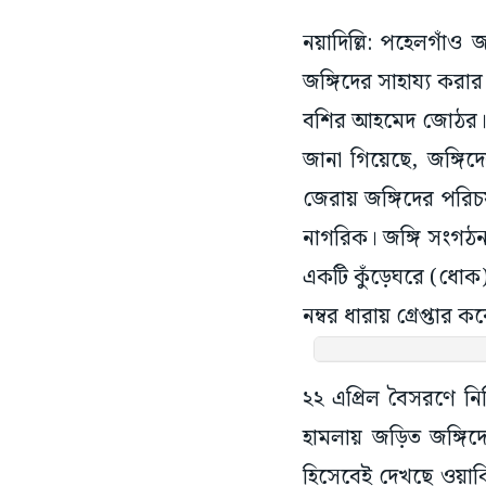
নয়াদিল্লি: পহেলগাঁও
জঙ্গিদের সাহায্য কর
বশির আহমেদ জোঠর। প
জানা গিয়েছে, জঙ্গিদ
জেরায় জঙ্গিদের পরি
নাগরিক। জঙ্গি সংগঠন 
একটি কুঁড়েঘরে (ধোক
নম্বর ধারায় গ্রেপ্তা
২২ এপ্রিল বৈসরণে নি
হামলায় জড়িত জঙ্গিদে
হিসেবেই দেখছে ওয়াক