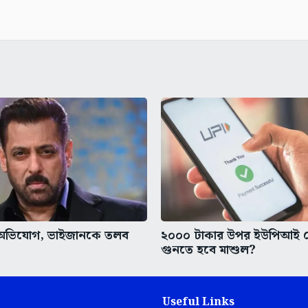
র অভিযোগ, ভাইজানকে তলব
২০০০ টাকার উপর ইউপিআই 
গুনতে হবে মাশুল?
Useful Links