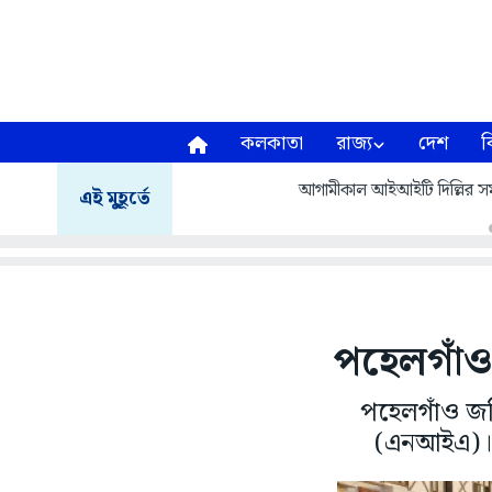
কলকাতা
রাজ্য
দেশ
ব
আগামীকাল আইআইটি দিল্লির সমাবর
এই মুহূর্তে
পহেলগাঁও
পহেলগাঁও জঙ্
(এনআইএ)। জ