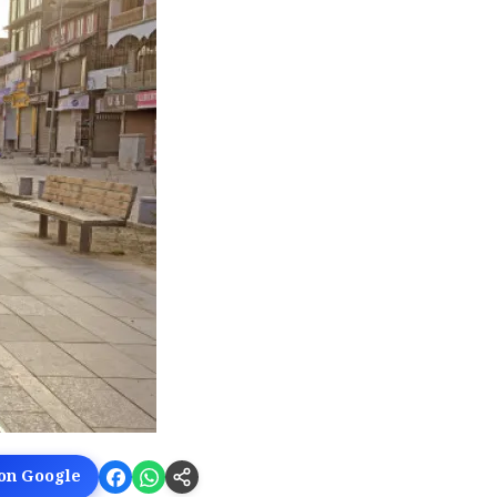
 on Google