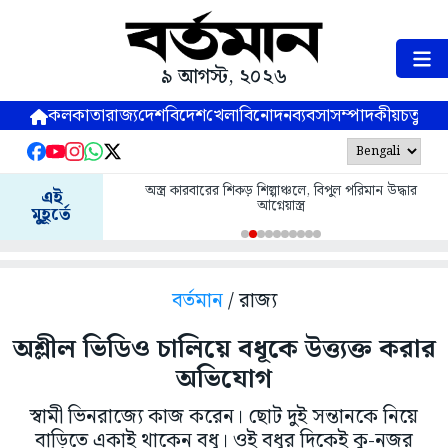
৯ আগস্ট, ২০২৬
কলকাতা
রাজ্য
দেশ
বিদেশ
খেলা
বিনোদন
ব্যবসা
সম্পাদকীয়
চতুষ্পর্ণ
অস্ত্র কারবারের শিকড় শিল্পাঞ্চলে, বিপুল পরিমান উদ্ধার
এই
আগ্নেয়াস্ত্র
মুহূর্তে
বর্তমান
/ রাজ্য
অশ্লীল ভিডিও চালিয়ে বধূকে উত্ত্যক্ত করার
অভিযোগ
স্বামী ভিনরাজ্যে কাজ করেন। ছোট দুই সন্তানকে নিয়ে
বাড়িতে একাই থাকেন বধূ। ওই বধূর দিকেই কু-নজর