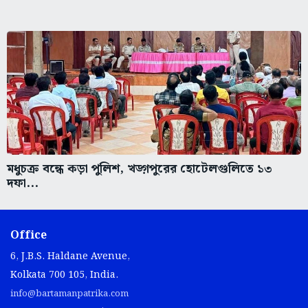
মধুচক্র বন্ধে কড়া পুলিশ, খড়্গপুরের হোটেলগুলিতে ১৩
দফা...
Office
6, J.B.S. Haldane Avenue,
Kolkata 700 105, India.
info@bartamanpatrika.com