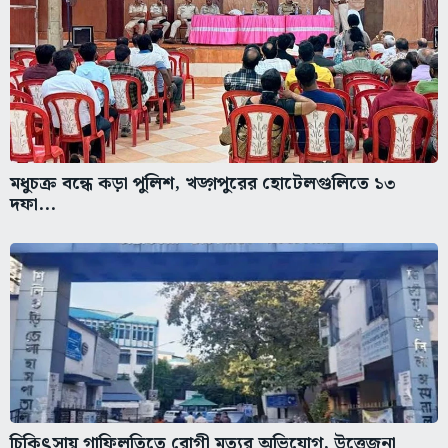
মধুচক্র বন্ধে কড়া পুলিশ, খড়্গপুরের হোটেলগুলিতে ১৩
দফা...
চিকিৎসায় গাফিলতিতে রোগী মৃত্যুর অভিযোগ, উত্তেজনা