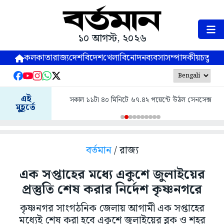
১০ আগস্ট, ২০২৬
কলকাতা
রাজ্য
দেশ
বিদেশ
খেলা
বিনোদন
ব্যবসা
সম্পাদকীয়
চতুষ্পর্ণ
এই
সকাল ১১টা ৪০ মিনিটে ৬৭.৪২ পয়েন্টে উঠল সেনসেক্স
মুহূর্তে
বর্তমান
/ রাজ্য
এক সপ্তাহের মধ্যে একুশে জুলাইয়ের
প্রস্তুতি শেষ করার নির্দেশ কৃষ্ণনগরে
কৃষ্ণনগর সাংগঠনিক জেলায় আগামী এক সপ্তাহের
মধ্যেই শেষ করা হবে একুশে জুলাইয়ের ব্লক ও শহর