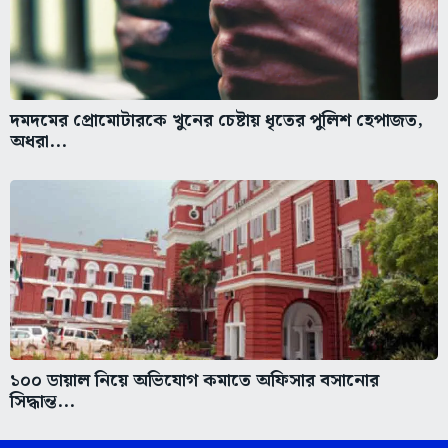
দমদমের প্রোমোটারকে খুনের চেষ্টায় ধৃতের পুলিশ হেপাজত,
অধরা...
১০০ ডায়াল নিয়ে অভিযোগ কমাতে অফিসার বসানোর
সিদ্ধান্ত...