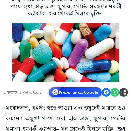
পায়ে ব্যথা, হাড় ভাঙা, সুগার, পেটের সমস্যা এমনকী
ক্যান্সার– সব থেকেই মিলবে মুক্তি।
৩ জুলাই, ২০২৫ ০৪:০০
Prefer us on Google
সংবাদদাতা, বনগাঁ: স্বপ্নে পাওয়া এক ওষুধেই সারবে ৬৪
রকমের অসুখ! পায়ে ব্যথা, হাড় ভাঙা, সুগার, পেটের
সমস্যা এমনকী ক্যান্সার– সব থেকেই মিলবে মুক্তি। শুধু