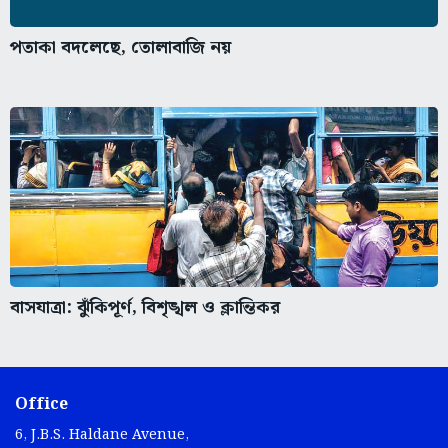
পতাকা বদলেছে, তোলাবাজি নয়
বাসযাত্রা: ঝুঁকিপূর্ণ, বিশৃঙ্খল ও ক্লান্তিকর
Office
6, J.B.S. Haldane Avenue,