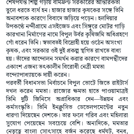
শেষপর্যন্ত শিল্প গড়ায় বামফ্রন্ট সরকারের আন্তরিকতা
তুলে ধরতে ব্যর্থ হন। হাজার হাজার কৃষকের সঙ্গে তিনি
অনাবশ্যক কারণে বিবাদে জড়িয়ে পড়েন। হলদিয়ার
উপকণ্ঠে নন্দীগ্রামে এসইজেড এবং সিঙ্গুরে মোটর গাড়ি
কারখানা নির্মাণের নামে বিপুল উর্বর কৃষিজমি অধিগ্রহণে
গোঁ ধরেন তিনি। স্বভাবতই বিদ্রোহী হয়ে ওঠেন অসংখ্য
কৃষক, এবং সরকার ওই দুই প্রকল্প স্থগিত রাখতে বাধ্য
হয়। তাঁদের আন্দোলন সমর্থন করার কারণে বামপন্থীদের
একাংশ এজন্য তৎকালীন বিরোধী নেত্রী মমতা
বন্দ্যোপাধ্যায়কে দায়ী করেন।
পরবর্তী বিধানসভা নির্বাচনে বিপুল ভোটে জিতে রাইটার্স
দখল করেন মমতা। রাজ্যের ক্ষমতা হাতে পাওয়ামাত্রই
তিনি দুটি জিনিসে অগ্রাধিকার দেন—উন্নয়ন এবং
কর্মসংস্কৃতি। তিনি ইনক্লুসিভ ডেভেলপমেন্টের নতুন
ধারণা দিয়েছেন দেশকে। তার ফলে গরিব এবং মহিলারা
সুযোগ পেয়েছেন সবচেয়ে বেশি। অন্যদিকে, মমতার
নেতৃত্বে বাংলা সোৎসাহে বর্জন করেছে ধর্মঘট, বন্‌ধ,