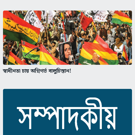
স্বাধীনতা চায় অগ্নিগর্ভ বালুচিস্তান!