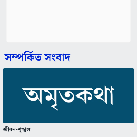
সম্পর্কিত সংবাদ
জীবন-শৃঙ্খল