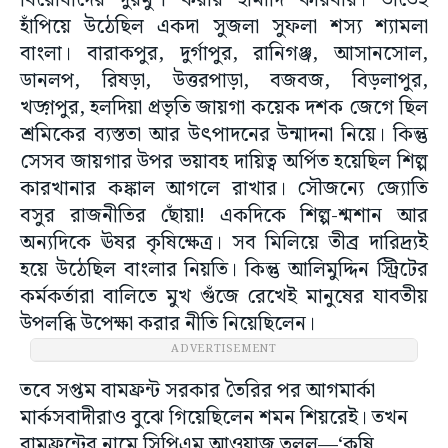
বিরোধীদের দুরমুশ করার হার্মাদি কারবার। তাতেই
হাঁপিয়ে উঠেছিল একদা সুজলা সুফলা শস্য শ্যামলা
বাংলা। বারাকপুর, দুর্গাপুর, রানিগঞ্জ, আসানসোল,
ডানলপ, রিষড়া, উত্তরপাড়া, বজবজ, বিড়লাপুর,
খড়্গপুর, হলদিয়া প্রভৃতি জায়গা কয়েক দশক জেগে ছিল
শ্রমিকের ব্যস্ততা আর উৎপাদনের উন্মাদনা নিয়ে। কিন্তু
সেসব জায়গার উপর ভয়াবহ দায়িত্ব অর্পিত হয়েছিল শিল্প
কারখানার কঙ্কাল আগলে রাখার। সৌজন্যে জ্যোতি
বসুর রাজনীতির ছোঁয়া! একদিকে শিল্প-শ্মশান আর
অন্যদিকে ঊষর কৃষিক্ষেত্র। সব মিলিয়ে তীব্র দারিদ্র্যই
হয়ে উঠেছিল বাংলার নিয়তি। কিন্তু আলিমুদ্দিন স্ট্রিটের
কর্মকর্তারা বালিতে মুখ গুঁজে রেখেই মানুষের যাবতীয়
উপলব্ধি উপেক্ষা করার নীতি নিয়েছিলেন।
ADVERTISEMENT
তবে সপ্তম বামফ্রন্ট সরকার তৈরির পর আগমার্কা
মার্কসবাদীরাও বুঝে গিয়েছিলেন শমন শিয়রেই। তখন
বামফ্রন্টের নামে সিপিএম আওয়াজ তুলল—‘কৃষি