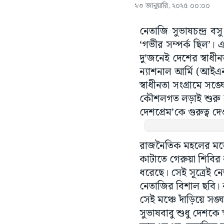
২৩ জানুয়ারি, ২০২৫ ০০:০০
নেতাজি সুভাষচন্দ্র
‘গভীর সম্পর্ক ছিল’।
দু’জনেই দেশের স্বা
ন্যাশনাল আর্মি (আই
স্বাধীনতা সংগ্রামে স
কৌশলগত লড়াই শুরু কর
দেশপ্রেম’কে গুরুত্ব
রাজনৈতিক মহলের মতে, 
কাটাতে গেরুয়া শিবির
ধরেছে। সেই সূত্রেই 
নেতাজির বিশাল ছবি
সেই মঞ্চে দাঁড়িয়ে সঙ
সুভাষবাবু শুধু দেশকে 
আরএসএস নেতাজির লক্
কথায় ছিল একই সুর। বলে