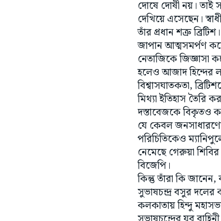
তাঁর প্রধান শত্রু ব্রিট
জাপান আত্মসমর্পণ করে
নেতাজিকে জিজ্ঞাসা কর
হলেও আজাদ হিন্দের ল
বিশ্বাসঘাতকতা, ব্রিট
মিথ্যা ইতিহাস তৈরি কর
দস্তাবেজকে বিকৃতও ক
যে কেবল জনসাধারণের
পরিচিতিকেও ম্যানিপ
নেমেছে গেরুয়া শিবির।
বিজেপি।
কিন্তু তাঁরা কি জানেন
সুভাষচন্দ্র বসুর দলের
কলকাতায় হিন্দু মহাসভ
সুভাষচন্দ্রের যুব বাহ
হিন্দুত্ববাদীদের হীন