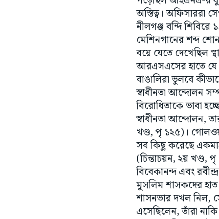
নীলগঞ্জ বন্দি শিবিরে 
মেশিনগানের শব্দ শোনা
বয়ে যেতে দেখেছিল স্থ
আরএসএসের হাতে যে আজ
বাঙালিরা ভুলবে কীভা
স্বাধীনতা আন্দোলন সম্
বিরোধিতাকে ভাবা হচ্ছে
স্বাধীনতা আন্দোলন, তা
খণ্ড, পৃ ১২৫)। গোল
সব কিছু করেছে একমাত্র
(চিন্তাচয়ন, ২য় খণ্ড,
বিবেকানন্দ এবং রবীন
মুসলিম শাসকদের হাত থে
শাসনভার দখল নিল, সে
এসেছিলেন, তাঁরা নাকি 
দোষে দোষী নয়। তাই স
দেখিয়ে এসেছেন। স্বাধ