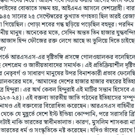
১৯৪৫ সালের ২৫ সেপ্টেম্বরের কুখ্যাত গণহত্যা ছিল তারই রেজা
 গিয়েছিল। পোড়া শবের গন্ধ ছড়িয়ে পড়েছিল বহুদূর। পরদিন ন
ানীয় মানুষ। অনেকের মতে, সেদিন অন্তত তিন হাজার যুদ্ধবন্দি
াদ হিন্দ ফৌজের রক্ত লেগে আছে তা ভুলিয়ে দিতে চাইছেন।
বে?
পর্কে আরএসএস-এর দৃষ্টিভঙ্গি প্রসঙ্গে গোলওয়ালকর বলেছিলেন
 দেশপ্রেম ও জাতীয়তাবাদের সমার্থক। এই প্রতিক্রিয়াশীল দৃষ্টি
র নেতৃবর্গ ও সাধারণ মানুষের উপর বিনাশকারী প্রভাব ফেলেছি
ওয়ালকরের মতে, ‘আমাদের দেশের হাজার হাজার বছরের ইতিহ
 হিন্দুরা। এর অর্থ কেবল হিন্দুরাই এই মাটির সন্তান হিসেব
 পৃ ১২৩-২৪)। এই বক্তব্য ভারতীয় জাতি গঠনের ইতিহাসের সম্পূ
্দ্রনাথও এই বক্তব্যের বিরোধিতা করেছেন। আরএসএস বাহিনীর
কে যে মুহূর্তে দেশে ইস্ট ইন্ডিয়া কোম্পানি, পরে সরাসরি ব্
টাই নাকি ভারতের স্বাধীনতালাভ। কারণ, মুসলিম শাসকরা ন
ভারতের ধর্ম ও সংস্কৃতিকে নষ্ট করেছেন। যদিও তাঁদের চোখে ব
াভারকর থেকে গোলওয়ালকারের অনুচররা চিরকাল ব্রিটিশদের প্
ীনতাকামী দেশের নেতারা তাঁদের চোখে ছিলেন ঘৃণ্য। অন্যদি