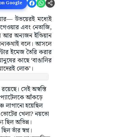
 on Google
ওয়ার— উভয়েরই মধ্যেই
েডগেওয়ার এবং নেতাজি,
 আর অন্যজন ইন্ডিয়ান
 অন্যকথাই বলে। আসলে
উন্টার ইমেজ তৈরি করার
ানুষের কাছে ‘বাঙালির
োমাদেরই লোক’।
রয়েছে। সেই অস্বস্তি
ই প্যাটেলকে আঁকড়ে
্চে লাগানো হয়েছিল
 ভোটের খেলা? নয়তো
য ছিল অভিন্ন।
ল তাঁর স্বপ্ন।
কাতায় এসে ভাগবতজির
ছিল, আমার অহঙ্কার,