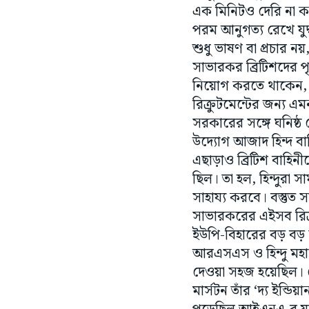
পরম আনুগত্য রেখে যু
শুধু ভাষণ বা প্রচার
সাভারকর ব্রিটিশদের পৃ
নিয়োগ করতে থাকেন, য
রিক্রুটমেন্টের জন্য এ
সরকারের সঙ্গে ঘনিষ্
উদ্যোগ আজাদ হিন্দ বা
এছাড়াও ব্রিটিশ বাহিন
ছিল। তা হল, হিন্দুরা সা
সাহায্য করবে। বস্তুত 
সাভারকরের এইসব রিক্রু
ইউপি-বিহারের বড় বড় স
আরএসএস ও হিন্দু মহা
দেওয়া সহজ হয়েছিল। কেবল
মার্সটন তাঁর ‘দ্য ইন্ডি
পড়েছিল আইএনএ-র যুদ্
অস্তিত্ব। অফিসাররা 