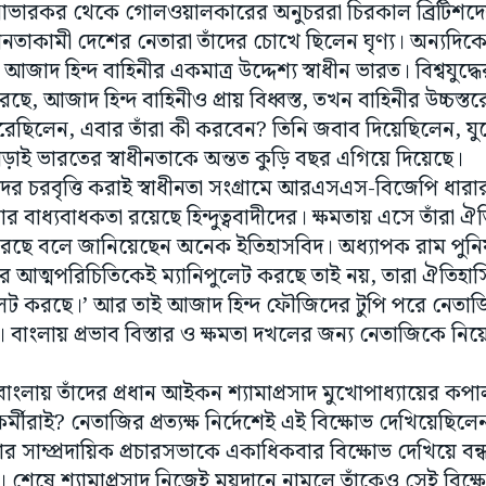
িশ। আজাদ হিন্দ বাহিনীর একমাত্র উদ্দেশ্য স্বাধীন ভারত। বিশ্বযুদ
ছে, আজাদ হিন্দ বাহিনীও প্রায় বিধ্বস্ত, তখন বাহিনীর উচ্চস
েছিলেন, এবার তাঁরা কী করবেন? তিনি জবাব দিয়েছিলেন, যুদ
ড়াই ভারতের স্বাধীনতাকে অন্তত কুড়ি বছর এগিয়ে দিয়েছে।
িশদের চরবৃত্তি করাই স্বাধীনতা সংগ্রামে আরএসএস-বিজেপি ধার
ার বাধ্যবাধকতা রয়েছে হিন্দুত্ববাদীদের। ক্ষমতায় এসে তাঁরা 
রছে বলে জানিয়েছেন অনেক ইতিহাসবিদ। অধ্যাপক রাম পুনিয়
 আত্মপরিচিতিকেই ম্যানিপুলেট করছে তাই নয়, তারা ঐতি
ুলেট করছে।’ আর তাই আজাদ হিন্দ ফৌজিদের টুপি পরে নেতা
 বাংলায় প্রভাব বিস্তার ও ক্ষমতা দখলের জন্য নেতাজিকে নিয়
, বাংলায় তাঁদের প্রধান আইকন শ্যামাপ্রসাদ মুখোপাধ্যায়ের কপ
 কর্মীরাই? নেতাজির প্রত্যক্ষ নির্দেশেই এই বিক্ষোভ দেখিয়েছি
ার সাম্প্রদায়িক প্রচারসভাকে একাধিকবার বিক্ষোভ দেখিয়ে বন
িনী। শেষে শ্যামাপ্রসাদ নিজেই ময়দানে নামলে তাঁকেও সেই বিক
 রাজনীতি ও বিশ্বাসঘাতকতা সম্পর্কে ১৯৪০ সালের ১৪ মে এক 