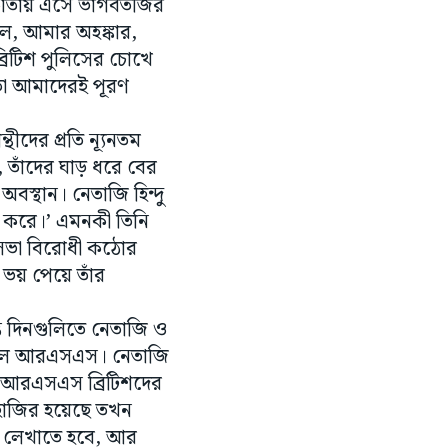
্রিটিশ পুলিসের চোখে
 তা আমাদেরই পূরণ
দের প্রতি ন্যূনতম
, তাঁদের ঘাড় ধরে বের
বস্থান। নেতাজি হিন্দু
ত করে।’ এমনকী তিনি
মহাসভা বিরোধী কঠোর
য় ভয় পেয়ে তাঁর
ত দিনগুলিতে নেতাজি ও
রেছিল আরএসএস। নেতাজি
থা আরএসএস ব্রিটিশদের
ে হাজির হয়েছে তখন
াম লেখাতে হবে, আর
বে। ব্রিটিশদের প্রতি