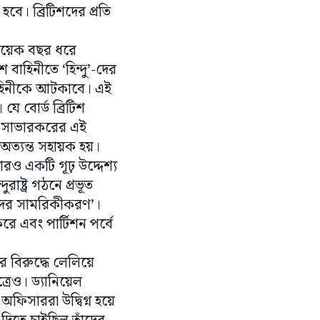
 কয়েক বছর ধরে
 বাহিনীতে ‘হিন্দু’-দের
বাহিনীকে আটকাবে। এই
ে বোর্ড ব্রিটিশ
য়। সাভারকরের এই
অত্যন্ত সহায়ক হয়।
আরও একটি গূঢ় উদ্দেশ্য
রাষ্ট্র গঠনে প্রভূত
দুদের সামরিকীকরণ’।
রে এবং পার্টিশন পর্বে
 বিরুদ্ধে লেলিয়ে
ত্রেও। ড্যানিয়েল
শ অফিসাররা উদ্বিগ্ন হয়ে
িতে চাইছিল তাঁদের
াকপুর-বারাসাতের