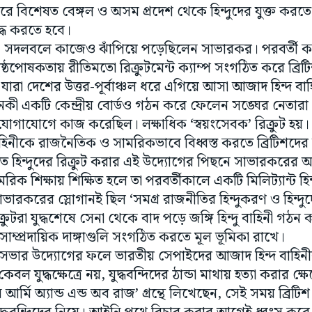
দ্ধ করতে হবে।
 নয়, সদলবলে কাজেও ঝাঁপিয়ে পড়েছিলেন সাভারকর। পরবর্তী
ষ্ঠপোষকতায় রীতিমতো রিক্রুটমেন্ট ক্যাম্প সংগঠিত করে ব্রিটিশ
ারা দেশের উত্তর-পূর্বাঞ্চল ধরে এগিয়ে আসা আজাদ হিন্দ 
মনকী একটি কেন্দ্রীয় বোর্ডও গঠন করে ফেলেন সঙ্ঘের নেতারা। য
ঠ যোগাযোগে কাজ করেছিল। লক্ষাধিক ‘স্বয়ংসেবক’ রিক্রুট হ
হিনীকে রাজনৈতিক ও সামরিকভাবে বিধ্বস্ত করতে ব্রিটিশদের 
ীতে হিন্দুদের রিক্রুট করার এই উদ্যোগের পিছনে সাভারকরের 
মরিক শিক্ষায় শিক্ষিত হলে তা পরবর্তীকালে একটি মিলিট্যান্ট হিন্দু
সাভারকরের স্লোগানই ছিল ‘সমগ্র রাজনীতির হিন্দুকরণ ও হিন্
টরা যুদ্ধশেষে সেনা থেকে বাদ পড়ে জঙ্গি হিন্দু বাহিনী গঠন ক
াম্প্রদায়িক দাঙ্গাগুলি সংগঠিত করতে মূল ভূমিকা রাখে।
সভার উদ্যোগের ফলে ভারতীয় সেপাইদের আজাদ হিন্দ বাহিনীর
 যুদ্ধক্ষেত্রে নয়, যুদ্ধবন্দিদের ঠান্ডা মাথায় হত্যা করার ক্ষে
য়ান আর্মি অ্যান্ড এন্ড অব রাজ’ গ্রন্থে লিখেছেন, সেই সময় ব্রিটি
ধবন্দিদের নিয়ে। আইনি পথে বিচার করার আগেই ধ্বংস করে দ
সেপাইদের বোঝাতে সক্ষম হয়, আইএনএ আসলে দেশদ্রোহী। বার