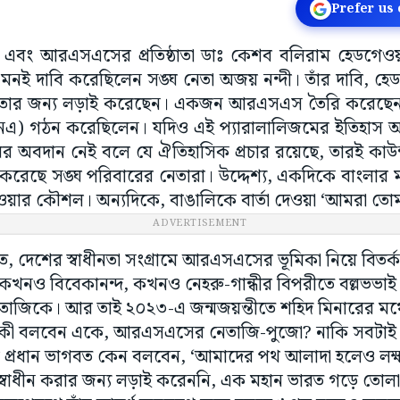
Prefer us
 বসু এবং আরএসএসের প্রতিষ্ঠাতা ডাঃ কেশব বলিরাম হেডগে
 এমনই দাবি করেছিলেন সঙ্ঘ নেতা অজয় নন্দী। তাঁর দাবি, হ
ধীনতার জন্য লড়াই করেছেন। একজন আরএসএস তৈরি করেছেন
এনএ) গঠন করেছিলেন। যদিও এই প্যারালালিজমের ইতিহাস
ঙ্ঘের অবদান নেই বলে যে ঐতিহাসিক প্রচার রয়েছে, তারই কা
েছে সঙ্ঘ পরিবারের নেতারা। উদ্দেশ্য, একদিকে বাংলার ম
 দেওয়ার কৌশল। অন্যদিকে, বাঙালিকে বার্তা দেওয়া ‘আমরা ত
দেশের স্বাধীনতা সংগ্রামে আরএসএসের ভূমিকা নিয়ে বিতর্ক 
 কখনও বিবেকানন্দ, কখনও নেহরু-গান্ধীর বিপরীতে বল্লভভা
নেতাজিকে। আর তাই ২০২৩-এ জন্মজয়ন্তীতে শহিদ মিনারের মঞ
। কী বলবেন একে, আরএসএসের নেতাজি-পুজো? নাকি সবটাই
্ঘ প্রধান ভাগবত কেন বলবেন, ‘আমাদের পথ আলাদা হলেও লক্ষ্
স্বাধীন করার জন্য লড়াই করেননি, এক মহান ভারত গড়ে তোলা ছি
ষ্যপূরণে তাঁর আদর্শ অনুসরণ করে চলছে।’ গত বছরও কল
ছিলেন, ‘নেতাজির বৈশিষ্ট্য তাঁর উগ্র দেশভক্তি। তাঁর মন্ত্র 