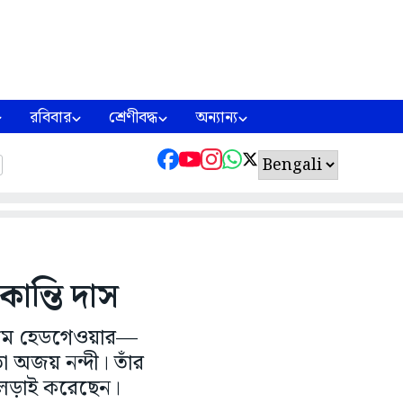
রবিবার
শ্রেণীবদ্ধ
অন্যান্য
ান্তি দাস
িরাম হেডগেওয়ার—
া অজয় নন্দী। তাঁর
য লড়াই করেছেন।