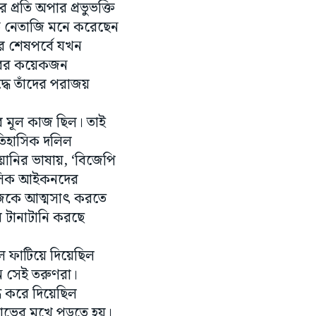
্ধের শেষপর্বে যখন
্তরের কয়েকজন
্ধে তাঁদের পরাজয়
ার মূল কাজ ছিল। তাই
ঐতিহাসিক দলিল
ানির ভাষায়, ‘বিজেপি
হাসিক আইকনদের
জিকে আত্মসাৎ করতে
ে টানাটানি করছে
াল ফাটিয়ে দিয়েছিল
লেন সেই তরুণরা।
্ধ করে দিয়েছিল
্ষোভের মুখে পড়তে হয়।
জনসভায় নেতাজি