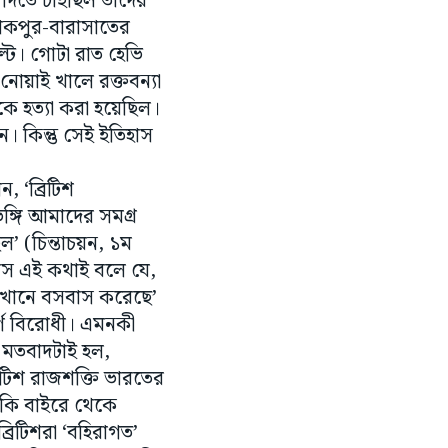
ল্ট। গোটা রাত হেভি
োয়াই খালে রক্তবন্যা
কে হত্যা করা হয়েছিল।
 কিন্তু সেই ইতিহাস
, ‘ব্রিটিশ
ভঙ্গি আমাদের সমগ্র
ল’ (চিন্তাচয়ন, ১ম
াস এই কথাই বলে যে,
ে এখানে বসবাস করেছে’
র্ণ বিরোধী। এমনকী
 মতবাদটাই হল,
রিটিশ রাজশক্তি ভারতের
াকি বাইরে থেকে
্রিটিশরা ‘বহিরাগত’
রতি অপার প্রভুভক্তি
কে নেতাজি মনে করেছেন