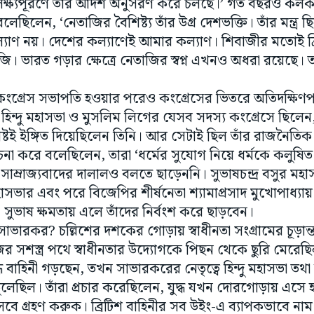
ল্যাণ নয়। দেশের কল্যাণেই আমার কল্যাণ। শিবাজীর মতোই ব
ি। ভারত গড়ার ক্ষেত্রে নেতাজির স্বপ্ন এখনও অধরা রয়েছে।
গ্রেস সভাপতি হওয়ার পরেও কংগ্রেসের ভিতরে অতিদক্ষিণপন্থী
ষ। হিন্দু মহাসভা ও মুসলিম লিগের যেসব সদস্য কংগ্রেসে ছিলেন
্টই ইঙ্গিত দিয়েছিলেন তিনি। আর সেটাই ছিল তাঁর রাজনৈতিক অ
না করে বলেছিলেন, তারা ‘ধর্মের সুযোগ নিয়ে ধর্মকে কলুষি
িশ সাম্রাজ্যবাদের দালালও বলতে ছাড়েননি। সুভাষচন্দ্র বসুর 
াসভার এবং পরে বিজেপির শীর্ষনেতা শ্যামাপ্রসাদ মুখোপাধ্যা
সুভাষ ক্ষমতায় এলে তাঁদের নির্বংশ করে ছাড়বেন।
ারকর? চল্লিশের দশকের গোড়ায় স্বাধীনতা সংগ্রামের চূড়ান্
ের সশস্ত্র পথে স্বাধীনতার উদ্যোগকে পিছন থেকে ছুরি মে
্ধে বাহিনী গড়ছেন, তখন সাভারকরের নেতৃত্বে হিন্দু মহাসভা ত
ে তুলেছিল। তাঁরা প্রচার করেছিলেন, যুদ্ধ যখন দোরগোড়ায় এস
িসেবে গ্রহণ করুক। ব্রিটিশ বাহিনীর সব উইং-এ ব্যাপকভাবে ন
 বিশেষত বেঙ্গল ও অসম প্রদেশ থেকে হিন্দুদের যুক্ত করতে হ