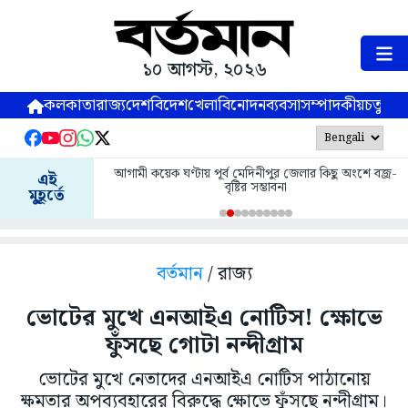
১০ আগস্ট, ২০২৬
কলকাতা
রাজ্য
দেশ
বিদেশ
খেলা
বিনোদন
ব্যবসা
সম্পাদকীয়
চতুষ্পর্ণ
আগামী কয়েক ঘণ্টায় পূর্ব মেদিনীপুর জেলার কিছু অংশে বজ্র-
এই
বৃষ্টির সম্ভাবনা
মুহূর্তে
বর্তমান
/ রাজ্য
ভোটের মুখে এনআইএ নোটিস! ক্ষোভে
ফুঁসছে গোটা নন্দীগ্রাম
ভোটের মুখে নেতাদের এনআইএ নোটিস পাঠানোয়
ক্ষমতার অপব্যবহারের বিরুদ্ধে ক্ষোভে ফুঁসছে নন্দীগ্রাম।