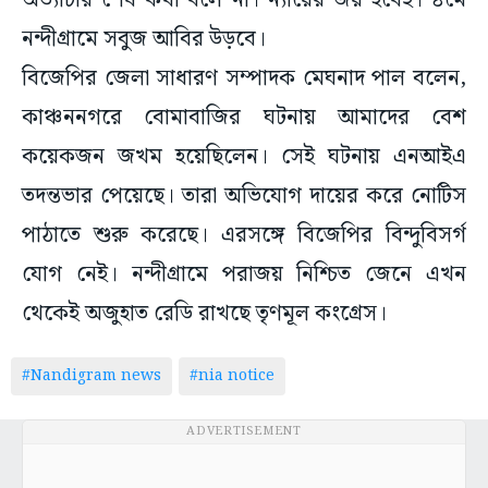
অত্যাচার শেষ কথা বলে না। ন্যায়ের জয় হবেই। ৪মে
নন্দীগ্রামে সবুজ আবির উড়বে।
বিজেপির জেলা সাধারণ সম্পাদক মেঘনাদ পাল বলেন,
কাঞ্চননগরে বোমাবাজির ঘটনায় আমাদের বেশ
কয়েকজন জখম হয়েছিলেন। সেই ঘটনায় এনআইএ
তদন্তভার পেয়েছে। তারা অভিযোগ দায়ের করে নোটিস
পাঠাতে শুরু করেছে। এরসঙ্গে বিজেপির বিন্দুবিসর্গ
যোগ নেই। নন্দীগ্রামে পরাজয় নিশ্চিত জেনে এখন
থেকেই অজুহাত রেডি রাখছে তৃণমূল কংগ্রেস।
#Nandigram news
#nia notice
ADVERTISEMENT