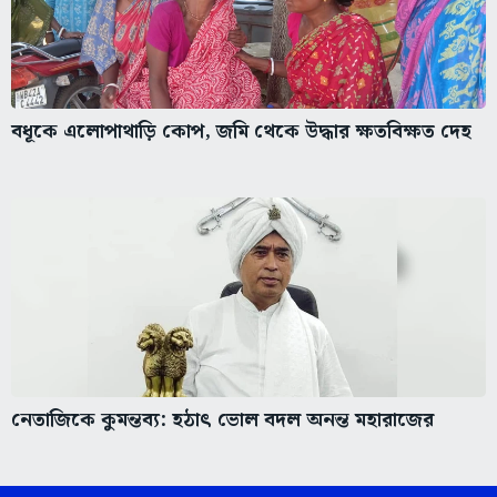
বধূকে এলোপাথাড়ি কোপ, জমি থেকে উদ্ধার ক্ষতবিক্ষত দেহ
নেতাজিকে কুমন্তব্য: হঠাৎ ভোল বদল অনন্ত মহারাজের