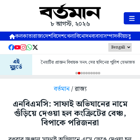
৮ আগস্ট, ২০২৬
কলকাতা
রাজ্য
দেশ
বিদেশ
খেলা
বিনোদন
ব্যবসা
সম্পাদকীয়
চতুষ্পর্ণ
এই
নৈহাটির প্রাক্তন বিধায়ক সনৎ দের ছদিনের পুলিশ হেফাজত
মুহূর্তে
বর্তমান
/ রাজ্য
এনবিএমসি: সাফাই অভিযানের নামে
গুঁড়িয়ে দেওয়া হল কংক্রিটের বেঞ্চ,
বিপাকে পরিজনরা
বুধবার জঞ্জাল সাফাই অভিযানে এসে ভেঙে দেওয়া হল