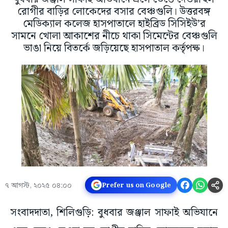
রোগীর বাড়ির লোকেদের বসার বেঞ্চগুলি। উত্তরবঙ্গ
মেডিক্যাল কলেজ হাসপাতালে হাইব্রিড সিসিইউ’র
সামনে খোলা আকাশের নীচে থাকা সিমেন্টের বেঞ্চগুলি
ভাঙা নিয়ে বিতর্কে জড়িয়েছে হাসপাতাল কর্তৃপক্ষ।
৭ আগস্ট, ২০২৫ ০৪:০০
Prefer us on Google
সংবাদদাতা, শিলিগুড়ি: বুধবার জঞ্জাল সাফাই অভিযানে