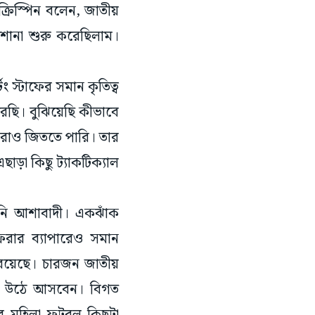
ক্রিস্পিন বলেন, জাতীয়
়াশোনা শুরু করেছিলাম।
ং স্টাফের সমান কৃতিত্ব
রেছি। বুঝিয়েছি কীভাবে
মরাও জিততে পারি। তার
ড়া কিছু ট্যাকটিক্যাল
নি আশাবাদী। একঝাঁক
েরার ব্যাপারেও সমান
া রয়েছে। চারজন জাতীয়
র উঠে আসবেন। বিগত