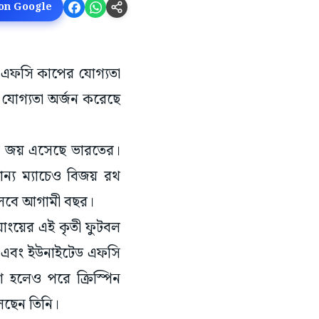
 on Google
ল। এএফসি কাপের যোগ্যতা
ার যোগ্যতা অর্জন করেছে
াসিক জয় এসেছে ভারতের।
ন্য ম্যাচেও বিজয় রথ
 খেলবে আগামী বছর।
য়াংয়ের এই কৃতী ফুটবল
মী এবং ইউনাইটেড এফসি
শ হলেও পরে ক্রিস্পিন
েলেছেন তিনি।