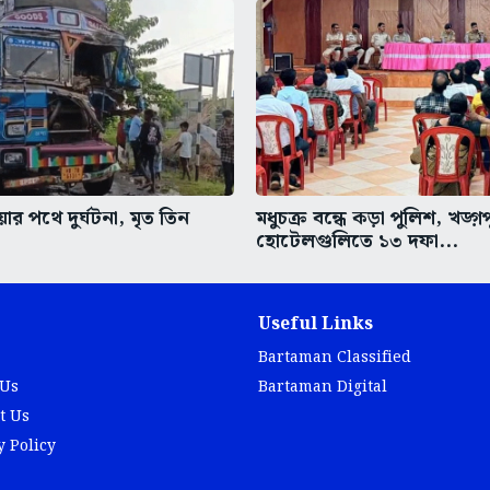
র পথে দুর্ঘটনা, মৃত তিন
মধুচক্র বন্ধে কড়া পুলিশ, খড়্গ
হোটেলগুলিতে ১৩ দফা...
Useful Links
Bartaman Classified
 Us
Bartaman Digital
t Us
y Policy