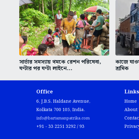
সার্ভার সমস্যায় থমকে রেশন পরিষেবা,
কাজে যাওয়া
ঘণ্টার পর ঘণ্টা লাইনে...
শ্রমিক
Office
Links
6, J.B.S. Haldane Avenue,
Home
Kolkata 700 105, India.
About
Contac
info@bartamanpatrika.com
+91 - 33 2251 3292 / 93
Privac