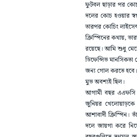
ফুটবল ছাড়ার পর কোচ হ
দলের কোচ হওয়ার স্বপ্
তারপর কোচিং লাইসেন
ক্রিস্পিনের কথায়, ভার
রয়েছে। আমি শুধু মেয়
ডিফেন্সিভ মানসিকতা 
জন্য গোল করতে হবে। 
মুভ অবশ্যই ছিল।
আগামী বছর এএফসি ক
জুনিয়র খেলোয়াড়কে 
আশাবাদী ক্রিস্পিন। তা
দলে জায়গা করে নি