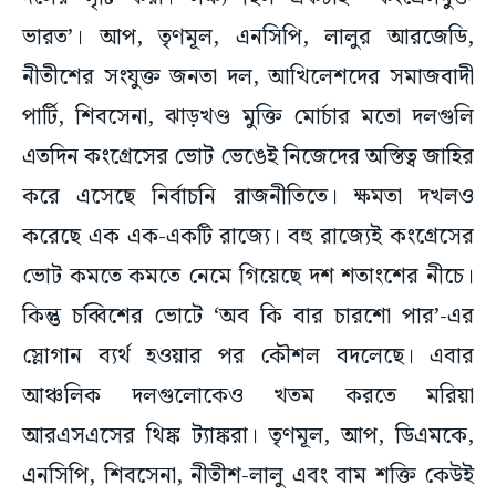
ভারত’। আপ, তৃণমূল, এনসিপি, লালুর আরজেডি,
নীতীশের সংযুক্ত জনতা দল, আখিলেশদের সমাজবাদী
পার্টি, শিবসেনা, ঝাড়খণ্ড মুক্তি মোর্চার মতো দলগুলি
এতদিন কংগ্রেসের ভোট ভেঙেই নিজেদের অস্তিত্ব জাহির
করে এসেছে নির্বাচনি রাজনীতিতে। ক্ষমতা দখলও
করেছে এক এক-একটি রাজ্যে। বহু রাজ্যেই কংগ্রেসের
ভোট কমতে কমতে নেমে গিয়েছে দশ শতাংশের নীচে।
কিন্তু চব্বিশের ভোটে ‘অব কি বার চারশো পার’-এর
স্লোগান ব্যর্থ হওয়ার পর কৌশল বদলেছে। এবার
আঞ্চলিক দলগুলোকেও খতম করতে মরিয়া
আরএসএসের থিঙ্ক ট্যাঙ্করা। তৃণমূল, আপ, ডিএমকে,
এনসিপি, শিবসেনা, নীতীশ-লালু এবং বাম শক্তি কেউই