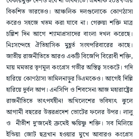
বেকারমুক্ত দেশও হবে না ভবিষ্যতে। এমনকি ২০৪৭-এর
বিকশিত ভারতেও। আঞ্চলিক দলগুলোকে কোণঠাসা
করেও সহজে খতম করা যাবে না। গেরুয়া শক্তি মাত্র
চল্লিশ দিন আগে শ্যামাপ্রসাদের বাংলা দখল করেছে।
নিঃসন্দেহে ঐতিহাসিক মুহূর্ত সংঘপরিবারের কাছে।
জাতীয় রাজনীতিতে আরও একটি বিজেপি বিরোধী শক্তি,
মায় মমতার তৃণমূল কংগ্রেস গভীর অস্তিত্ব সংকটে। গদি
হারিয়ে কোণঠাসা তামিলনাড়ুর ডিএমকেও। আগেই দিল্লি
হারিয়ে দুর্বল আপ। এনসিপি ও শিবসেনা আজ মহারাষ্ট্রের
রাজনীতিতে তাৎপর্যহীন! অখিলেশের ভবিষ্যৎ ঝুলে
আগামী বছরের উত্তরপ্রদেশ ভোটের ফলের উপর। লালু
ও নীতীশ দু’জনেই ক্রমেই ক্ষয়িষ্ণু শক্তি। সব মিলিয়ে
ইন্ডিয়া জোট ছত্রখান হওয়ার মুখে আবারও কংগ্রেস