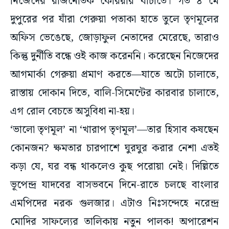
নিজেদের রাজনৈতিক কেরিয়ার বাঁচাতে। গত ৪ মে
দুপুরের পর যাঁরা গেরুয়া পতাকা হাতে তুলে তৃণমূলের
অফিস ভেঙেছে, জোড়াফুল নেতাদের মেরেছে, তারাও
কিন্তু দুর্নীতি বন্ধে ওই কাজ করেননি। করেছেন নিজেদের
আগমার্কা গেরুয়া প্রমাণ করতে—যাতে অটো চালাতে,
রাস্তায় দোকান দিতে, বালি-সিমেন্টের কারবার চালাতে,
এগ রোল বেচতে অসুবিধা না-হয়।
‘ভালো তৃণমূল’ না ‘খারাপ তৃণমূল’—তার হিসাব কষছেন
কোনজন? ক্ষমতার চারপাশে ঘুরঘুর করার নেশা এতই
কড়া যে, ঘর বন্ধ থাকলেও কুছ পরোয়া নেই। দিল্লিতে
ভূপেন্দ্র যাদবের বাসভবনে দিনে-রাতে চলছে বাংলার
এমপিদের নরক গুলজার। এটাও নিঃসন্দেহে নরেন্দ্র
মোদির সাফল্যের তালিকায় নতুন পালক! অপারেশন