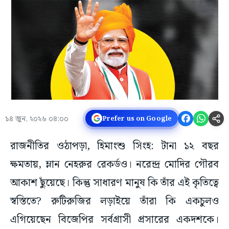
১৪ জুন, ২০২৬ ০৪:০০
Prefer us on Google
রাজনীতির ওঠাপড়া, হিমাংশু সিংহ: টানা ১২ বছর
ক্ষমতায়, ম্লান নেহরুর রেকর্ডও। নরেন্দ্র মোদির গৌরব
আকাশ ছুঁয়েছে। কিন্তু সাধারণ মানুষ কি তাঁর এই কৃতিত্বে
স্বস্তিতে? রুটিরুজির লড়াইয়ে তাঁরা কি একচুলও
এগিয়েছেন বিজেপির সর্বগ্রাসী প্রসারের একদশকে।