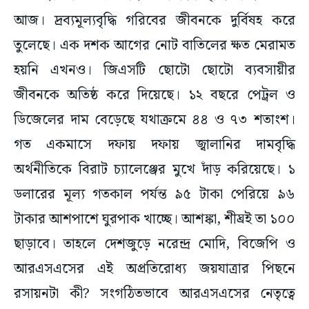
আজ। দ্রব্যমূল্যবৃদ্ধি গরিবের জীবনকে দুর্বিষহ করে
তুলেছে। এক দশক আগের নোট বাতিলের ক্ষত মেরামত
হয়নি এখনও। জিএসটি ছোটো ছোটো ব্যবসায়ীর
জীবনকে অতিষ্ঠ করে দিয়েছে। ১২ বছরে পেট্রল ও
ডিজেলের দাম বেড়েছে যথাক্রমে ৪৪ ও ৭৩ শতাংশ।
গত একমাসে দফায় দফায় জ্বালানির দামবৃদ্ধি
অর্থনীতিকে বিরাট চ্যালেঞ্জের মুখে দাঁড় করিয়েছে। ১
ডলারের মূল্য গতকাল পর্যন্ত ৯৫ টাকা পেরিয়ে ৯৬
টাকার আশপাশে ঘুরপাক খাচ্ছে। আশঙ্কা, শীঘ্রই তা ১০০
ছাড়াবে। তাহলে দেশজুড়ে নরেন্দ্র মোদি, বিজেপি ও
আরএসএসের এই অপ্রতিরোধ্য জয়যাত্রার পিছনে
রসায়নটা কী? সংগঠিতভাবে আরএসএসের নেতৃত্বে