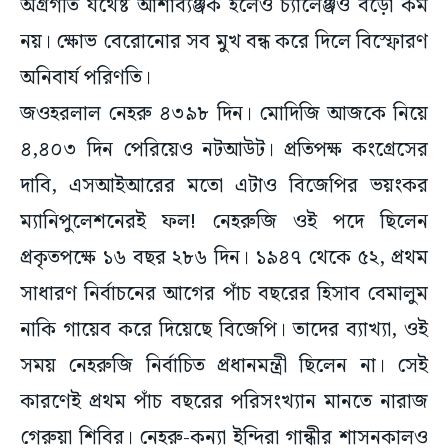
অগ্রগতি যথেষ্ট আশাব্যঞ্জক হলেও চ্যালেঞ্জও বড়ো কম
নয়। ক্ষোভ বেরোনোর সব মুখ বন্ধ করে দিলে বিস্ফোরণ
অনিবার্য পরিণতি।
জওহরলাল নেহরু ৪৩৯৮ দিন। মোদিজি আজকে নিয়ে
৪,৪০৩ দিন পেরিয়েও নটআউট। প্রতিপক্ষ কংগ্রেসের
দাবি, এসআইআরের মতো এটাও বিজেপির ভয়ংকর
ম্যানিপুলেশনেরই ফল! নেহরুজি ওই পদে ছিলেন
প্রকৃতপক্ষে ১৬ বছর ২৮৬ দিন। ১৯৪৭ থেকে ৫২, প্রথম
সাধারণ নির্বাচনের আগের পাঁচ বছরের হিসাব বেমালুম
নাকি গায়েব করে দিয়েছে বিজেপি। তাদের ব্যাখ্যা, ওই
সময় নেহরুজি নির্বাচিত প্রধানমন্ত্রী ছিলেন না। সেই
কারণেই প্রথম পাঁচ বছরের পরিসংখ্যান মানতে নারাজ
গেরুয়া শিবির। নেহরু-কন্যা ইন্দিরা গান্ধীর শাসনকালও