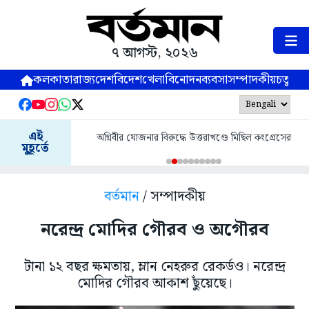
৭ আগস্ট, ২০২৬
কলকাতা
রাজ্য
দেশ
বিদেশ
খেলা
বিনোদন
ব্যবসা
সম্পাদকীয়
চতুষ্পর্ণ
এই
অগ্নিবীর যোজনার বিরুদ্ধে উত্তরাখণ্ডে মিছিল কংগ্রেসের
মুহূর্তে
বর্তমান
/ সম্পাদকীয়
নরেন্দ্র মোদির গৌরব ও অগৌরব
টানা ১২ বছর ক্ষমতায়, ম্লান নেহরুর রেকর্ডও। নরেন্দ্র
মোদির গৌরব আকাশ ছুঁয়েছে।