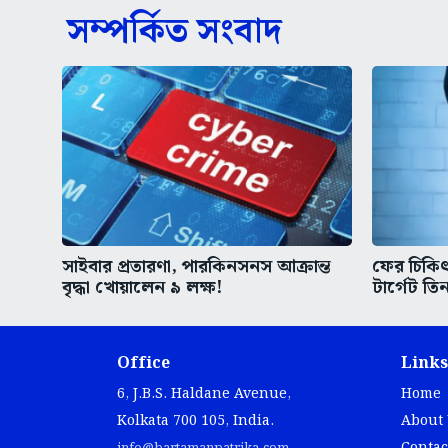
সম্পর্কিত সংবাদ
সাইবার প্রতারণা, পারকিনসনস আক্রান্ত
ফের চিকিৎস
বৃদ্ধা খোয়ালেন ৯ লক্ষ!
টার্গেট তিন
Office
Links
6, J.B.S. Haldane Avenue,
Home
Kolkata 700 105, India.
About