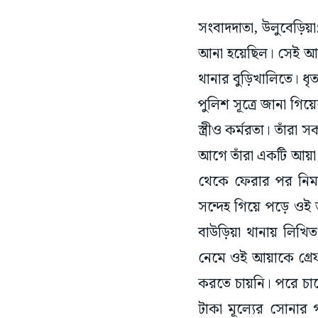
সংবাদদাতা, উলুবেড়িয
আনা হয়েছিল। সেই আয
থানার বুড়িখালিতে। ধ
পুলিশ সূত্রে জানা গিয়
স্ত্রীও কর্মরতা। তাঁর
আগে তাঁরা একটি আয়া
থেকে ফেরার পর নিমন
সন্দেহ গিয়ে পড়ে ওই
বাউড়িয়া থানায় লিখ
নেমে ওই আয়াকে গ্রে
করতে চায়নি। পরে চাপে
টাকা মূল্যের সোনার 