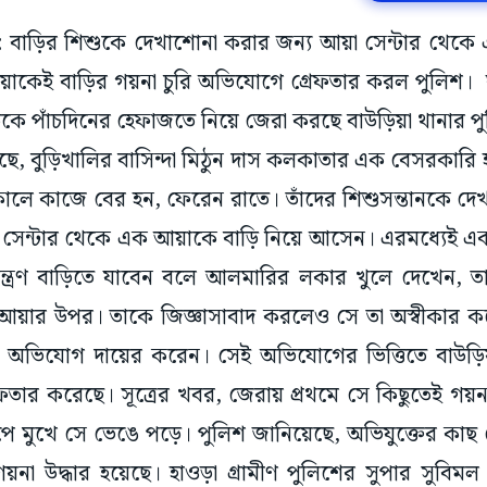
়া: বাড়ির শিশুকে দেখাশোনা করার জন্য আয়া সেন্টার থেক
়াকেই বাড়ির গয়না চুরি অভিযোগে গ্রেফতার করল পুলিশ। ঘ
ৃতকে পাঁচদিনের হেফাজতে নিয়ে জেরা করছে বাউড়িয়া থানার প
েছে, বুড়িখালির বাসিন্দা মিঠুন দাস কলকাতার এক বেসরকারি 
া সকালে কাজে বের হন, ফেরেন রাতে। তাঁদের শিশুসন্তানকে দে
 সেন্টার থেকে এক আয়াকে বাড়ি নিয়ে আসেন। এরমধ্যেই 
্ত্রণ বাড়িতে যাবেন বলে আলমারির লকার খুলে দেখেন, তা
 আয়ার উপর। তাকে জিজ্ঞাসাবাদ করলেও সে তা অস্বীকার কর
িত অভিযোগ দায়ের করেন। সেই অভিযোগের ভিত্তিতে বাউড়িয
ফতার করেছে। সূত্রের খবর, জেরায় প্রথমে সে কিছুতেই গয়না
 মুখে সে ভেঙে পড়ে। পুলিশ জানিয়েছে, অভিযুক্তের কাছ থ
গয়না উদ্ধার হয়েছে। হাওড়া গ্রামীণ পুলিশের সুপার সুব