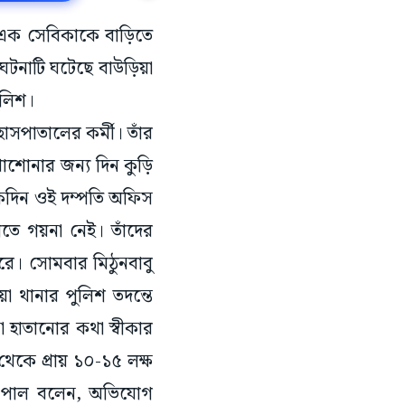
ে এক সেবিকাকে বাড়িতে
টনাটি ঘটেছে বাউড়িয়া
ুলিশ।
হাসপাতালের কর্মী। তাঁর
খাশোনার জন্য দিন কুড়ি
একদিন ওই দম্পতি অফিস
তে গয়না নেই। তাঁদের
ে। সোমবার মিঠুনবাবু
়া থানার পুলিশ তদন্তে
 হাতানোর কথা স্বীকার
েকে প্রায় ১০-১৫ লক্ষ
িমল পাল বলেন, অভিযোগ