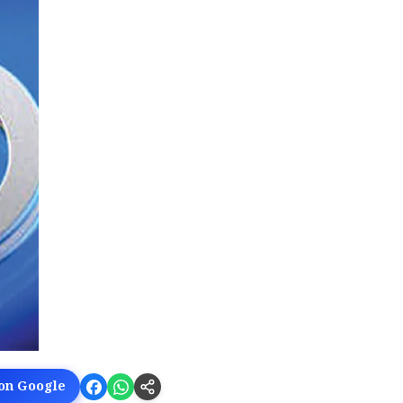
 on Google