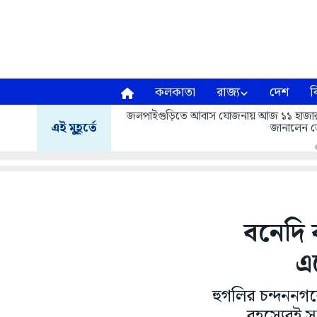
কলকাতা
রাজ্য
দেশ
ব
জলপাইগুড়িতে আবাস যোজনায় আজ ১১ হাজার ৬১৩ 
এই মুহূর্তে
জানালেন জ
বনেদি 
এ
হুগলির চন্দননগরে
রহস্যেরই 