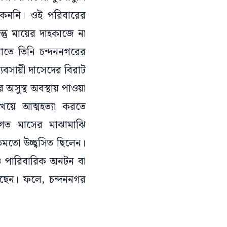
াকেননি। ওই পরিবারের
ন্তু মায়ের দাহকাজে না
রাতে তিনি চন্দননগরের
ব্যবসায়ী দাসেদের বিরাট
র অসুস্থ অবস্থায় পাওয়া
খেয়ে আত্মহত্যা করতে
, গত মাসের মাঝামাঝি
মতো উচ্ছ্বসিত ছিলেন।
ও পারিবারিক অনটন বা
েছেন। ফলে, চন্দননগর