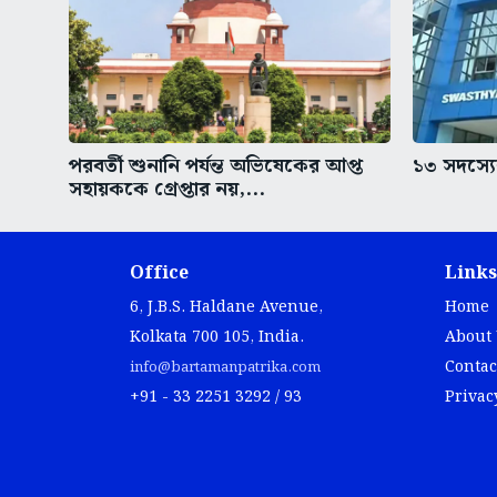
পরবর্তী শুনানি পর্যন্ত অভিষেকের আপ্ত
১৩ সদস্যের
সহায়ককে গ্রেপ্তার নয়,...
Office
Links
6, J.B.S. Haldane Avenue,
Home
Kolkata 700 105, India.
About
Contac
info@bartamanpatrika.com
+91 - 33 2251 3292 / 93
Privac