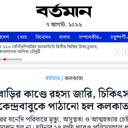
৭ আগস্ট, ২০২৬
িদেশ
খেলা
বিনোদন
ব্যবসা
সম্পাদকীয়
চতুষ্পর্ণী
বেনিফিশিয়ারির অ্যাকাউন্টে দ্বিতীয় কিস্তির টাকা ঢুকবে,
েলাশাসক অর্পিতা চৌধুরী
বর্তমান
/ কলকাতা
বাড়ির কাণ্ডে রহস্য জারি, চিকিৎস
কেন্দ্রবাবুকে পাঠানো হল কলকাত
র বনেদি পরিবারে মৃত্যু, অসুস্থতা ও আত্মহত্যার চে
সমাধান হল না। ঘটনার ২৪ ঘণ্টা পরেও পুলিসমহলে ধন