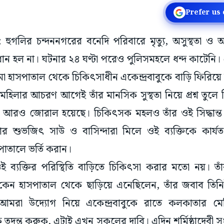
Prefer us
চুড়া: হুগলির চন্দননগরের বনেদি পরিবারে মৃত্যু, অসুস্থতা ও আত
ান হল না। ঘটনার ২৪ ঘণ্টা পরেও পুলিসমহলে ধন্দ কাটেনি
া হাসপাতাল থেকে চিকিৎসাধীন একেন্দ্রবাবুকে বাড়ি ফিরিয়ে
ওই মহিলার আচরণ আগেই তাঁর মানসিক সুস্থতা নিয়ে প্রশ্ন তুল
ন আরও জোরাল হয়েছে। চিকিৎসক মহলও তাঁর ওই সিদ্ধান্ত ন
সিলার শুভজিৎ সাউ ও বাসিন্দারা মিলে ওই ব্যক্তিকে কার
াতালে ভর্তি করান।
 ব্যক্তির পরিস্থিতি বাড়িতে চিকিৎসা করার মতো নয়। তা
ে কেন হাসপাতাল থেকে ছাড়িয়ে এনেছিলেন, তাঁর জবাব তিন
আমরা উদ্যোগ নিয়ে একেন্দ্রবাবুকে রাতে কলকাতার মে
তদন্ত করুক, এটাই এখন সকলের দাবি। এদিন শর্মিষ্ঠাদেবী সং