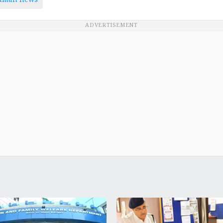
taman news
ADVERTISEMENT