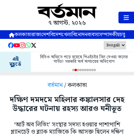
৭ আগস্ট, ২০২৬
কলকাতা
রাজ্য
দেশ
বিদেশ
খেলা
বিনোদন
ব্যবসা
সম্পাদকীয়
চতুষ্পর্ণ
বিডিও অফিসে পড়ে রয়েছে পিএইচইর সিল দেওয়া জলের
এই
পাউচ! সরকারি অর্থ অপচয়ের অভিযোগ
মুহূর্তে
বর্তমান
/ কলকাতা
দক্ষিণ দমদমে মহিলার কঙ্কালসার দেহ
উদ্ধারের ঘটনায় রহস্য আরও ঘনীভূত
‘আর্ট অব লিভিং’ সংস্থার সদস্য হওয়ার পাশাপাশি
প্ল্যানচেট ও ব্ল্যাক ম্যাজিকে কি আসক্ত ছিলেন দক্ষিণ