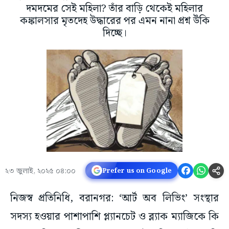
দমদমের সেই মহিলা? তাঁর বাড়ি থেকেই মহিলার
কঙ্কালসার মৃতদেহ উদ্ধারের পর এমন নানা প্রশ্ন উঁকি
দিচ্ছে।
২৩ জুলাই, ২০২৫ ০৪:০০
Prefer us on Google
নিজস্ব প্রতিনিধি, বরানগর: ‘আর্ট অব লিভিং’ সংস্থার
সদস্য হওয়ার পাশাপাশি প্ল্যানচেট ও ব্ল্যাক ম্যাজিকে কি