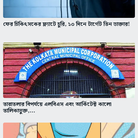
ফের চিকিৎসকের ফ্ল্যাটে চুরি, ১০ দিনে টার্গেট তিন ডাক্তার!
তারাতলার বিপর্যয়ে এলবিএস এবং আর্কিটেক্ট কালো
তালিকাভুক্ত,...