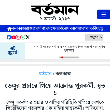
৯ আগস্ট, ২০২৬
কলকাতা
রাজ্য
দেশ
বিদেশ
খেলা
বিনোদন
ব্যবসা
সম্পাদকীয়
চতুষ্পর্ণ
আগামী কয়েক ঘণ্টায় মালদা জেলার কিছু অংশে বজ্র-বৃষ্টির
এই
পূর্বাভাস
মুহূর্তে
বর্তমান
/ কলকাতা
ডেঙ্গুর প্রচারে গিয়ে আক্রান্ত পুরকর্মী, ধৃত
১
ডেঙ্গু সতর্কতার প্রচার ও বাড়ির পরিস্থিতি খতিয়ে দেখতে
গিয়েছিলেন পুরসভার এক মহিলা স্বাস্থ্যকর্মী। অভিযোগ,