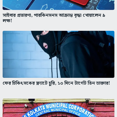
সাইবার প্রতারণা, পারকিনসনস আক্রান্ত বৃদ্ধা খোয়ালেন ৯
লক্ষ!
ফের চিকিৎসকের ফ্ল্যাটে চুরি, ১০ দিনে টার্গেট তিন ডাক্তার!