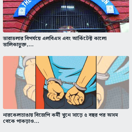
তারাতলার বিপর্যয়ে এলবিএস এবং আর্কিটেক্ট কালো
তালিকাভুক্ত,...
নারকেলডাঙায় বিজেপি কর্মী খুনে সাড়ে ৫ বছর পর অসম
থেকে পাকড়াও...