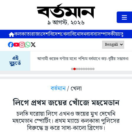
৯ আগস্ট, ২০২৬
কলকাতা
রাজ্য
দেশ
বিদেশ
খেলা
বিনোদন
ব্যবসা
সম্পাদকীয়
চতুষ্পর্ণ
এই
আগামী কয়েক ঘণ্টার মধ্যে পশ্চিম বর্ধমানে ঝড়-বৃষ্টির সম্ভাবনা
মুহূর্তে
বর্তমান
/ খেলা
লিগে প্রথম জয়ের খোঁজে মহমেডান
চলতি ঘরোয়া লিগে এখনও জয়ের মুখ দেখেনি
মহমেডান স্পোর্টিং। প্রথম ম্যাচে কলকাতা পুলিসের
বিরুদ্ধে ড্র করে সাদা-কালো ব্রিগেড।