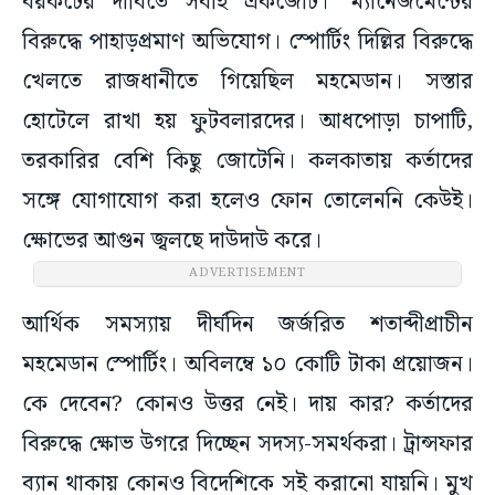
বয়কটের দাবিতে সবাই একজোট।’ ম্যানেজমেন্টের
বিরুদ্ধে পাহাড়প্রমাণ অভিযোগ। স্পোর্টিং দিল্লির বিরুদ্ধে
খেলতে রাজধানীতে গিয়েছিল মহমেডান। সস্তার
হোটেলে রাখা হয় ফুটবলারদের। আধপোড়া চাপাটি,
তরকারির বেশি কিছু জোটেনি। কলকাতায় কর্তাদের
সঙ্গে যোগাযোগ করা হলেও ফোন তোলেননি কেউই।
ক্ষোভের আগুন জ্বলছে দাউদাউ করে।
ADVERTISEMENT
আর্থিক সমস্যায় দীর্ঘদিন জর্জরিত শতাব্দীপ্রাচীন
মহমেডান স্পোর্টিং। অবিলম্বে ১০ কোটি টাকা প্রয়োজন।
কে দেবেন? কোনও উত্তর নেই। দায় কার? কর্তাদের
বিরুদ্ধে ক্ষোভ উগরে দিচ্ছেন সদস্য-সমর্থকরা। ট্রান্সফার
ব্যান থাকায় কোনও বিদেশিকে সই করানো যায়নি। মুখ