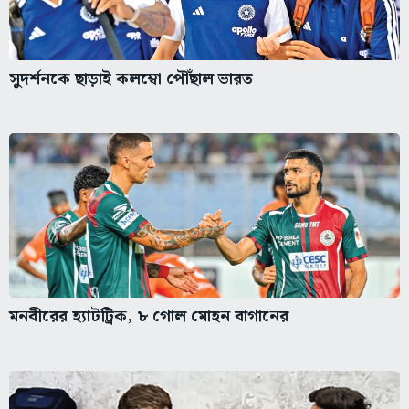
সুদর্শনকে ছাড়াই কলম্বো পৌঁছাল ভারত
মনবীরের হ্যাটট্রিক, ৮ গোল মোহন বাগানের