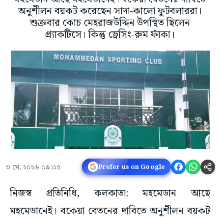
অনুশীলন বয়কট করেছেন সাদা-কালো ফুটবলাররা।
শুক্রবার কোচ মেহরাজউদ্দিন উপস্থিত ছিলেন
প্র্যাকটিসে। কিন্তু ড্রেসিং-রুম ফাঁকা।
৩ মে, ২০২৬ ০৯:০৫
Prefer us on Google
নিজস্ব প্রতিনিধি, কলকাতা: মহমেডান আছে
মহমেডানেই। বকেয়া বেতনের দাবিতে অনুশীলন বয়কট