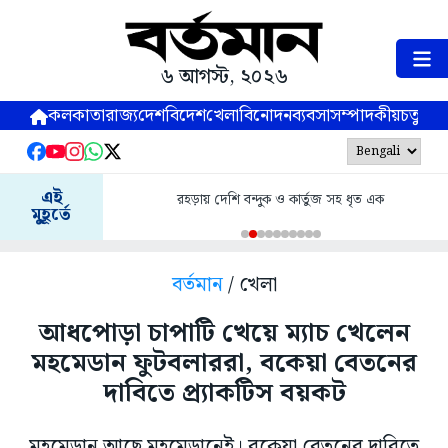
৬ আগস্ট, ২০২৬
কলকাতা
রাজ্য
দেশ
বিদেশ
খেলা
বিনোদন
ব্যবসা
সম্পাদকীয়
চতুষ্পর্ণ
এই
রহড়ায় দেশি বন্দুক ও কার্তুজ সহ ধৃত এক
মুহূর্তে
বর্তমান
/ খেলা
আধপোড়া চাপাটি খেয়ে ম্যাচ খেলেন
মহমেডান ফুটবলাররা, বকেয়া বেতনের
দাবিতে প্র্যাকটিস বয়কট
মহমেডান আছে মহমেডানেই। বকেয়া বেতনের দাবিতে