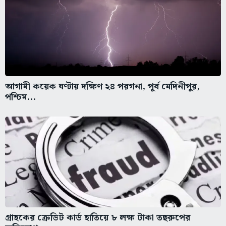
আগামী কয়েক ঘণ্টায় দক্ষিণ ২৪ পরগনা, পূর্ব মেদিনীপুর,
পশ্চিম...
গ্রাহকের ক্রেডিট কার্ড হাতিয়ে ৮ লক্ষ টাকা তছরুপের