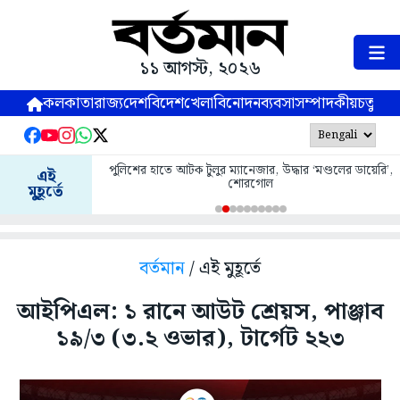
১১ আগস্ট, ২০২৬
কলকাতা
রাজ্য
দেশ
বিদেশ
খেলা
বিনোদন
ব্যবসা
সম্পাদকীয়
চতুষ্পর্ণ
পুলিশের হাতে আটক টুলুর ম্যানেজার, উদ্ধার ‘মণ্ডলের ডায়েরি’,
এই
শোরগোল
মুহূর্তে
বর্তমান
/ এই মুহূর্তে
আইপিএল: ১ রানে আউট শ্রেয়স, পাঞ্জাব
১৯/৩ (৩.২ ওভার), টার্গেট ২২৩