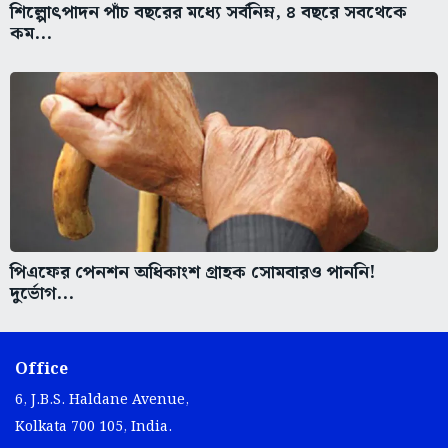
শিল্পোৎপাদন পাঁচ বছরের মধ্যে সর্বনিম্ন, ৪ বছরে সবথেকে
কম...
পিএফের পেনশন অধিকাংশ গ্রাহক সোমবারও পাননি!
দুর্ভোগ...
Office
6, J.B.S. Haldane Avenue,
Kolkata 700 105, India.