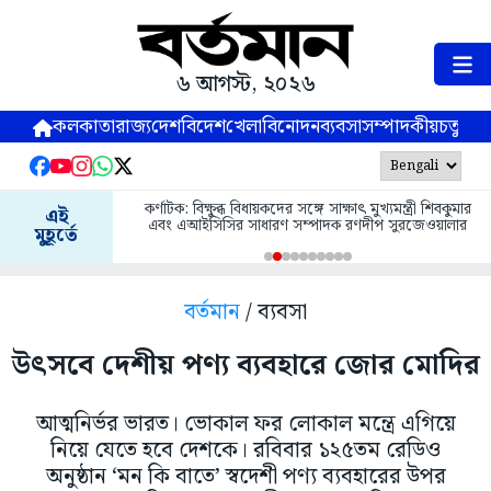
৬ আগস্ট, ২০২৬
কলকাতা
রাজ্য
দেশ
বিদেশ
খেলা
বিনোদন
ব্যবসা
সম্পাদকীয়
চতুষ্পর্ণ
কর্ণাটক: বিক্ষুব্ধ বিধায়কদের সঙ্গে সাক্ষাৎ মুখ্যমন্ত্রী শিবকুমার
এই
এবং এআইসিসির সাধারণ সম্পাদক রণদীপ সুরজেওয়ালার
মুহূর্তে
বর্তমান
/ ব্যবসা
উৎসবে দেশীয় পণ্য ব্যবহারে জোর মোদির
আত্মনির্ভর ভারত। ভোকাল ফর লোকাল মন্ত্রে এগিয়ে
নিয়ে যেতে হবে দেশকে। রবিবার ১২৫তম রেডিও
অনুষ্ঠান ‘মন কি বাতে’ স্বদেশী পণ্য ব্যবহারের উপর