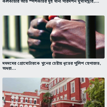
কলকাতার অতি স্পর্শকাতর দুই থানা পরিদর্শন মুখ্যমন্ত্রীর,...
দমদমের প্রোমোটারকে খুনের চেষ্টায় ধৃতের পুলিশ হেপাজত,
অধরা...