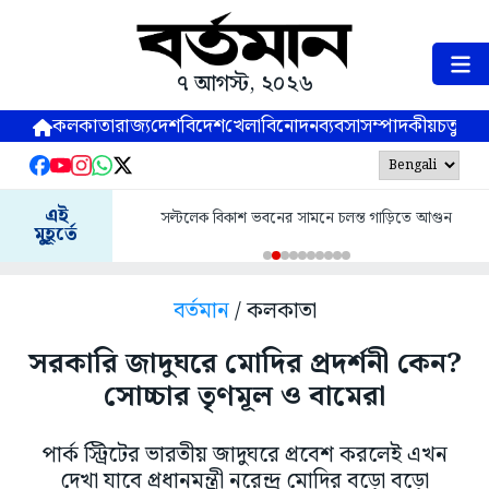
৭ আগস্ট, ২০২৬
কলকাতা
রাজ্য
দেশ
বিদেশ
খেলা
বিনোদন
ব্যবসা
সম্পাদকীয়
চতুষ্পর্ণ
এই
সল্টলেক বিকাশ ভবনের সামনে চলন্ত গাড়িতে আগুন
মুহূর্তে
বর্তমান
/ কলকাতা
সরকারি জাদুঘরে মোদির প্রদর্শনী কেন?
সোচ্চার তৃণমূল ও বামেরা
পার্ক স্ট্রিটের ভারতীয় জাদুঘরে প্রবেশ করলেই এখন
দেখা যাবে প্রধানমন্ত্রী নরেন্দ্র মোদির বড়ো বড়ো