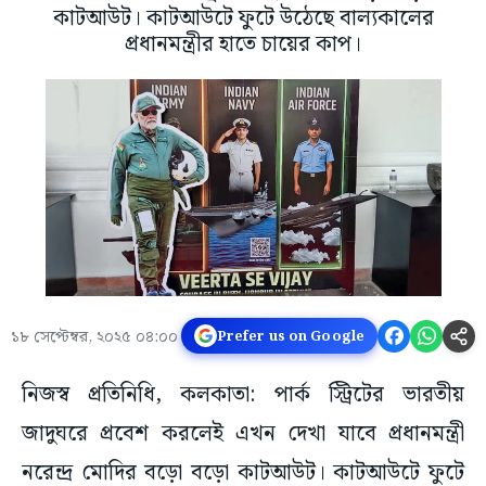
কাটআউট। কাটআউটে ফুটে উঠেছে বাল্যকালের
প্রধানমন্ত্রীর হাতে চায়ের কাপ।
১৮ সেপ্টেম্বর, ২০২৫ ০৪:০০
Prefer us on Google
নিজস্ব প্রতিনিধি, কলকাতা: পার্ক স্ট্রিটের ভারতীয়
জাদুঘরে প্রবেশ করলেই এখন দেখা যাবে প্রধানমন্ত্রী
নরেন্দ্র মোদির বড়ো বড়ো কাটআউট। কাটআউটে ফুটে