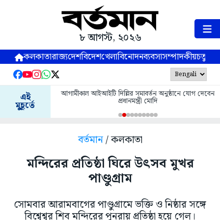
৮ আগস্ট, ২০২৬
কলকাতা
রাজ্য
দেশ
বিদেশ
খেলা
বিনোদন
ব্যবসা
সম্পাদকীয়
চতুষ্পর্ণ
আগামীকাল আইআইটি দিল্লির সমাবর্তন অনুষ্ঠানে যোগ দেবেন
এই
প্রধানমন্ত্রী মোদি
মুহূর্তে
বর্তমান
/ কলকাতা
মন্দিরের প্রতিষ্ঠা ঘিরে উৎসব মুখর
পাণ্ডুগ্রাম
সোমবার আরামবাগের পাণ্ডুগ্রামে ভক্তি ও নিষ্ঠার সঙ্গে
বিশ্বেশ্বর শিব মন্দিরের পুনরায় প্রতিষ্ঠা হয়ে গেল।