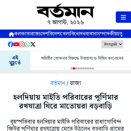
৭ আগস্ট, ২০২৬
কলকাতা
রাজ্য
দেশ
বিদেশ
খেলা
বিনোদন
ব্যবসা
সম্পাদকীয়
চতুষ্পর্ণ
এই
অগ্নিবীর যোজনার বিরুদ্ধে উত্তরাখণ্ডে মিছিল কংগ্রেসের
মুহূর্তে
বর্তমান
/ রাজ্য
হলদিয়ায় মাইতি পরিবারের পূর্ণিমার
রথযাত্রা ঘিরে মাতোয়রা বড়বাড়ি
বৃহস্পতিবার হলদিয়ার মাইতি পরিবারের রাধাগোবিন্দ
জিউর পূর্ণিমার রথযাত্রায় মেতে উঠলেন বড়বাড়ি গ্রামের