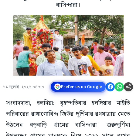
বাসিন্দারা।
১১ জুলাই, ২০২৫ ০৪:০০
Prefer us on Google
সংবাদদাতা, হলদিয়া: বৃহস্পতিবার হলদিয়ার মাইতি
পরিবারের রাধাগোবিন্দ জিউর পূর্ণিমার রথযাত্রায় মেতে
উঠলেন বড়বাড়ি গ্রামের বাসিন্দারা। গুরুপূর্ণিমা