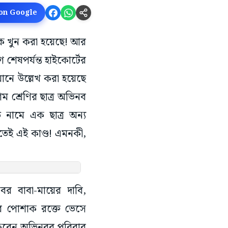
 on Google
থীকে খুন করা হয়েছে! আর
শেষপর্যন্ত হাইকোর্টের
বয়ানে উল্লেখ করা হয়েছে
শম শ্রেণির ছাত্র অভিনব
উ নামে এক ছাত্র অন্য
তেই এই কাণ্ড! এমনকী,
র বাবা-মায়ের দাবি,
র পোশাক রক্তে ভেসে
রু করেন অভিনবর পরিবার