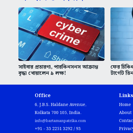
সাইবার প্রতারণা, পারকিনসনস আক্রান্ত
ফের চিকিৎস
বৃদ্ধা খোয়ালেন ৯ লক্ষ!
টার্গেট তিন
Office
Links
6, J.B.S. Haldane Avenue,
Home
Kolkata 700 105, India.
About
Contac
info@bartamanpatrika.com
+91 - 33 2251 3292 / 93
Privac