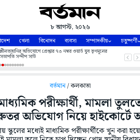
৮ আগস্ট, ২০২৬
িদেশ
খেলা
বিনোদন
ব্যবসা
সম্পাদকীয়
চতুষ্পর্ণী
্লীলতাহানির অভিযোগে গ্রেপ্তার ৭৩ নম্বর ওয়ার্ড যুব তৃণমূলের
তন সভাপতি সন্দীপ সাউ
বর্তমান
/ কলকাতা
 মাধ্যমিক পরীক্ষার্থী, মামলা তু
রুতর অভিযোগ নিয়ে হাইকোর্টে 
ায় স্কুলের মধ্যেই মাধ্যমিক পরীক্ষার্থীকে খুন করা 
ই মামলা তুলে নিতে চাপ দিচ্ছেন খোদ স্থানীয় বিধা