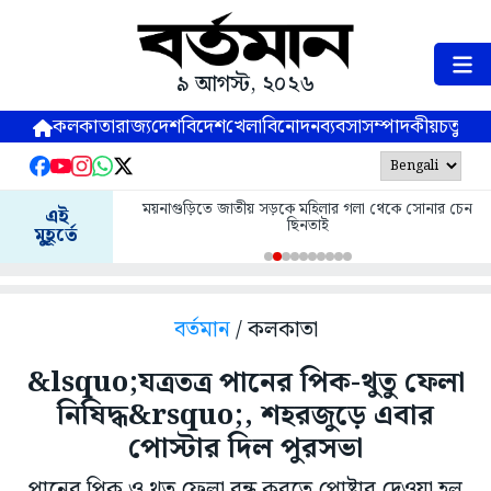
৯ আগস্ট, ২০২৬
কলকাতা
রাজ্য
দেশ
বিদেশ
খেলা
বিনোদন
ব্যবসা
সম্পাদকীয়
চতুষ্পর্ণ
ময়নাগুড়িতে জাতীয় সড়কে মহিলার গলা থেকে সোনার চেন
এই
ছিনতাই
মুহূর্তে
বর্তমান
/ কলকাতা
&lsquo;যত্রতত্র পানের পিক-থুতু ফেলা
নিষিদ্ধ&rsquo;, শহরজুড়ে এবার
পোস্টার দিল পুরসভা
পানের পিক ও থুতু ফেলা বন্ধ করতে পোষ্টার দেওয়া হল